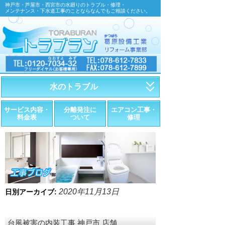
神戸市・芦屋市・西宮市の水廻りのトラブル・修理・
メンテナンス・下水道工事のことならなんでもご相談ください。
水のトラブル
・トイレが詰まったら
サービス内容・
分離発注に
エアコン工事・
料金表
ついて
修理
・トイレが漏れたら
・水道管が漏れたら
・排水が詰まったら
・悪臭調査
2020年11月13日
日別アーカイブ:
・水栓金具の取替え
台風被害の内装工事 神戸市 店舗