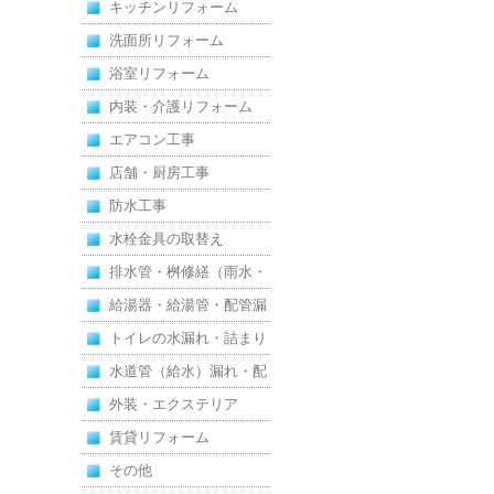
キッチンリフォーム
洗面所リフォーム
浴室リフォーム
内装・介護リフォーム
エアコン工事
店舗・厨房工事
防水工事
水栓金具の取替え
排水管・桝修繕（雨水・
汚水）
給湯器・給湯管・配管漏
れ
トイレの水漏れ・詰まり
水道管（給水）漏れ・配
管
外装・エクステリア
賃貸リフォーム
その他