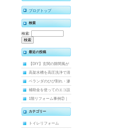
ブログトップ
検索
検索:
最近の投稿
【DIY】玄関の隙間風が
寒くて断熱ドアに交換し
高架水槽を高圧洗浄で清
ました
掃！衛生的な給水環境を
ベランダのひび割れ・滲
維持｜施工事例
みを解消！賃貸マンショ
補助金を使ってのエコ設
ン防水工事
備住宅リフォーム
1階リフォーム事例②｜
キッチン・床・収納を一
カテゴリー
新し、扉新設で動線を整
トイレリフォーム
えた全面改修