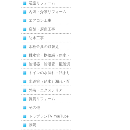
浴室リフォーム
内装・介護リフォーム
エアコン工事
店舗・厨房工事
防水工事
水栓金具の取替え
排水管・桝修繕（雨水・
汚水）
給湯器・給湯管・配管漏
れ
トイレの水漏れ・詰まり
水道管（給水）漏れ・配
管
外装・エクステリア
賃貸リフォーム
その他
トラブランTV YouTube
照明