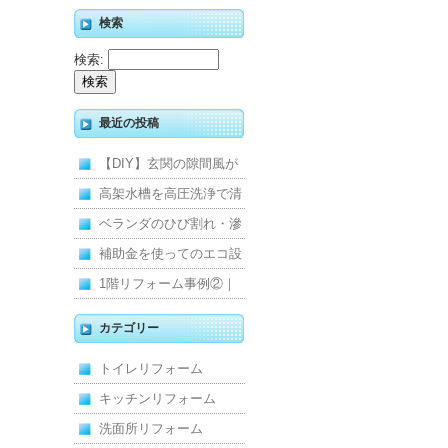
検索
検索:
最近の投稿
【DIY】玄関の隙間風が
寒くて断熱ドアに交換し
高架水槽を高圧洗浄で清
ました
掃！衛生的な給水環境を
ベランダのひび割れ・滲
維持｜施工事例
みを解消！賃貸マンショ
補助金を使ってのエコ設
ン防水工事
備住宅リフォーム
1階リフォーム事例②｜
キッチン・床・収納を一
カテゴリー
新し、扉新設で動線を整
トイレリフォーム
えた全面改修
キッチンリフォーム
洗面所リフォーム