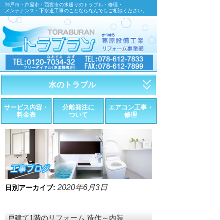
神戸市・芦屋市・西宮市の水廻りのトラブル・修理・
メンテナンス・下水道工事のことならなんでもご相談ください。
水のトラブル
・トイレが詰まったら
サービス内容・
分離発注に
エアコン工事・
料金表
ついて
修理
・トイレが漏れたら
・水道管が漏れたら
・排水が詰まったら
・悪臭調査
2020年6月3日
日別アーカイブ:
・水栓金具の取替え
戸建て1階のリフォーム 造作～内装