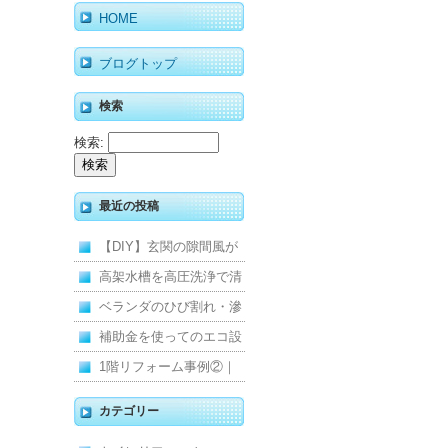
HOME
ブログトップ
検索
検索:
最近の投稿
【DIY】玄関の隙間風が
寒くて断熱ドアに交換し
高架水槽を高圧洗浄で清
ました
掃！衛生的な給水環境を
ベランダのひび割れ・滲
維持｜施工事例
みを解消！賃貸マンショ
補助金を使ってのエコ設
ン防水工事
備住宅リフォーム
1階リフォーム事例②｜
キッチン・床・収納を一
カテゴリー
新し、扉新設で動線を整