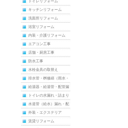
トイレリフォーム
えた全面改修
キッチンリフォーム
洗面所リフォーム
浴室リフォーム
内装・介護リフォーム
エアコン工事
店舗・厨房工事
防水工事
水栓金具の取替え
排水管・桝修繕（雨水・
汚水）
給湯器・給湯管・配管漏
れ
トイレの水漏れ・詰まり
水道管（給水）漏れ・配
管
外装・エクステリア
賃貸リフォーム