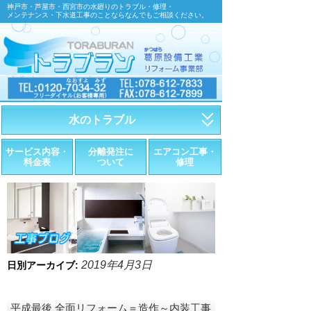
神戸市・芦屋市・西宮市の水廻りのトラブル・修理・
メンテナンス・下水道工事のことならなんでもご相談ください。
水のトラブル
・トイレが詰まったら
サービス内容・
分離発注に
エアコン工事・
料金表
ついて
修理
・トイレが漏れたら
・水道管が漏れたら
・排水が詰まったら
・悪臭調査
2019年4月3日
日別アーカイブ:
・水栓金具の取替え
平成最後 全面リフォーム＝造作～内装工事