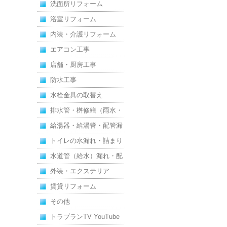
洗面所リフォーム
浴室リフォーム
内装・介護リフォーム
エアコン工事
店舗・厨房工事
防水工事
水栓金具の取替え
排水管・桝修繕（雨水・
汚水）
給湯器・給湯管・配管漏
れ
トイレの水漏れ・詰まり
水道管（給水）漏れ・配
管
外装・エクステリア
賃貸リフォーム
その他
トラブランTV YouTube