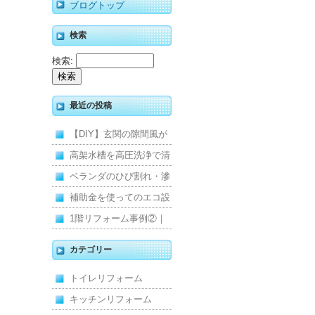
ブログトップ
検索
検索:
最近の投稿
【DIY】玄関の隙間風が
寒くて断熱ドアに交換し
高架水槽を高圧洗浄で清
ました
掃！衛生的な給水環境を
ベランダのひび割れ・滲
維持｜施工事例
みを解消！賃貸マンショ
補助金を使ってのエコ設
ン防水工事
備住宅リフォーム
1階リフォーム事例②｜
キッチン・床・収納を一
カテゴリー
新し、扉新設で動線を整
トイレリフォーム
えた全面改修
キッチンリフォーム