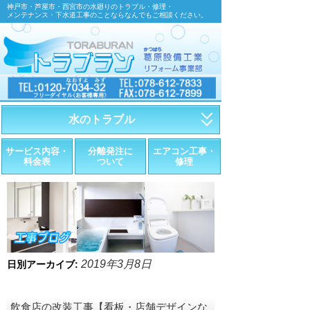
神戸市・芦屋市・西宮市の水廻りのトラブル・修理・
メンテナンス・下水道工事のことならなんでもご相談ください。
水のトラブル
・トイレが詰まったら
サービス内容・
分離発注に
エアコン工事・
料金表
ついて
修理
・トイレが漏れたら
・水道管が漏れたら
・排水が詰まったら
・悪臭調査
2019年3月8日
日別アーカイブ:
・水栓金具の取替え
飲食店の改装工事【看板・店舗デザインな