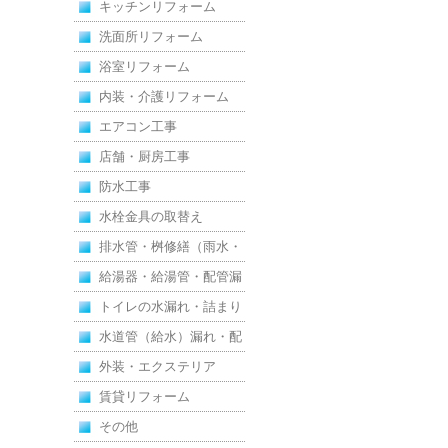
キッチンリフォーム
洗面所リフォーム
浴室リフォーム
内装・介護リフォーム
エアコン工事
店舗・厨房工事
防水工事
水栓金具の取替え
排水管・桝修繕（雨水・
汚水）
給湯器・給湯管・配管漏
れ
トイレの水漏れ・詰まり
水道管（給水）漏れ・配
管
外装・エクステリア
賃貸リフォーム
その他