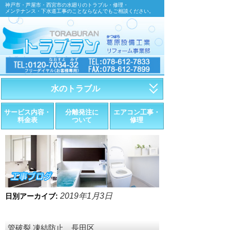
神戸市・芦屋市・西宮市の水廻りのトラブル・修理・
メンテナンス・下水道工事のことならなんでもご相談ください。
水のトラブル
・トイレが詰まったら
サービス内容・
分離発注に
エアコン工事・
料金表
ついて
修理
・トイレが漏れたら
・水道管が漏れたら
・排水が詰まったら
・悪臭調査
2019年1月3日
日別アーカイブ:
・水栓金具の取替え
管破裂 凍結防止 長田区