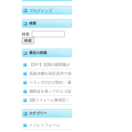
ブログトップ
検索
検索:
最近の投稿
【DIY】玄関の隙間風が
寒くて断熱ドアに交換し
高架水槽を高圧洗浄で清
ました
掃！衛生的な給水環境を
ベランダのひび割れ・滲
維持｜施工事例
みを解消！賃貸マンショ
補助金を使ってのエコ設
ン防水工事
備住宅リフォーム
1階リフォーム事例②｜
キッチン・床・収納を一
カテゴリー
新し、扉新設で動線を整
トイレリフォーム
えた全面改修