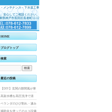
理・メンテナンス・下水道工事
す。安心してご相談ください。
庫県神戸市長田区長者町12-12
HOME
ブログトップ
検索
最近の投稿
【DIY】玄関の隙間風が寒
くて断熱ドアに交換しまし
高架水槽を高圧洗浄で清
た
掃！衛生的な給水環境を維
ベランダのひび割れ・滲み
持｜施工事例
を解消！賃貸マンション防
補助金を使ってのエコ設備