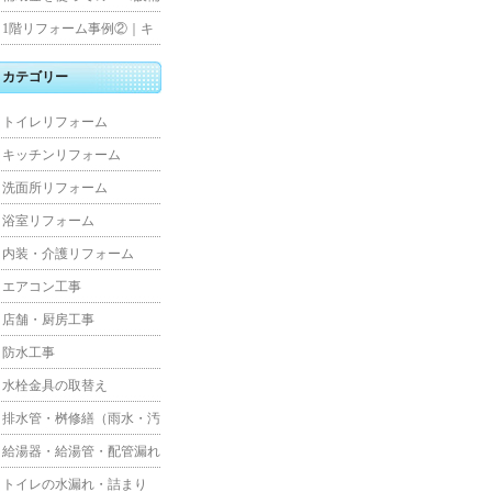
水工事
住宅リフォーム
1階リフォーム事例②｜キ
ッチン・床・収納を一新
カテゴリー
し、扉新設で動線を整えた
トイレリフォーム
全面改修
キッチンリフォーム
洗面所リフォーム
浴室リフォーム
内装・介護リフォーム
エアコン工事
店舗・厨房工事
防水工事
水栓金具の取替え
排水管・桝修繕（雨水・汚
水）
給湯器・給湯管・配管漏れ
トイレの水漏れ・詰まり