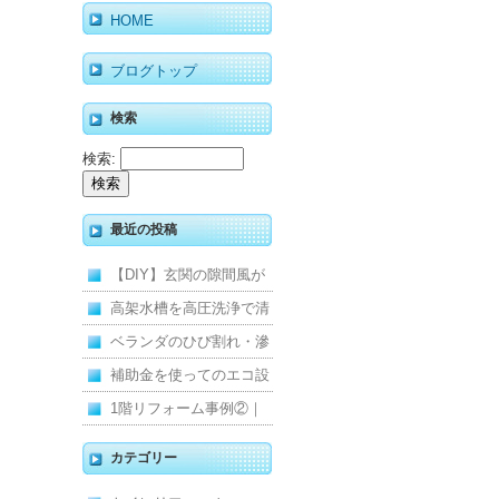
HOME
ブログトップ
検索
検索:
最近の投稿
【DIY】玄関の隙間風が
寒くて断熱ドアに交換し
高架水槽を高圧洗浄で清
ました
掃！衛生的な給水環境を
ベランダのひび割れ・滲
維持｜施工事例
みを解消！賃貸マンショ
補助金を使ってのエコ設
ン防水工事
備住宅リフォーム
1階リフォーム事例②｜
キッチン・床・収納を一
カテゴリー
新し、扉新設で動線を整