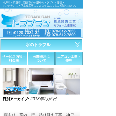
神戸市・芦屋市・西宮市の水廻りのトラブル・修理・
メンテナンス・下水道工事のことならなんでもご相談ください。
水のトラブル
・トイレが詰まったら
サービス内容・
分離発注に
エアコン工事・
料金表
ついて
修理
・トイレが漏れたら
・水道管が漏れたら
・排水が詰まったら
・悪臭調査
2018年7月5日
日別アーカイブ:
・水栓金具の取替え
雨もり 室内 壁 貼り替え工事 神戸