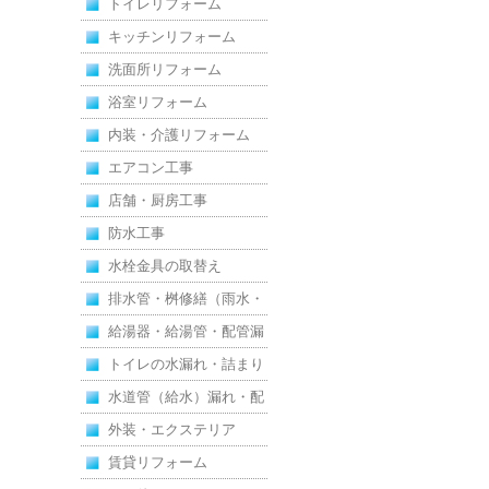
トイレリフォーム
えた全面改修
キッチンリフォーム
洗面所リフォーム
浴室リフォーム
内装・介護リフォーム
エアコン工事
店舗・厨房工事
防水工事
水栓金具の取替え
排水管・桝修繕（雨水・
汚水）
給湯器・給湯管・配管漏
れ
トイレの水漏れ・詰まり
水道管（給水）漏れ・配
管
外装・エクステリア
賃貸リフォーム