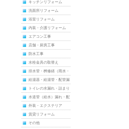
キッチンリフォーム
洗面所リフォーム
浴室リフォーム
内装・介護リフォーム
エアコン工事
店舗・厨房工事
防水工事
水栓金具の取替え
排水管・桝修繕（雨水・
汚水）
給湯器・給湯管・配管漏
れ
トイレの水漏れ・詰まり
水道管（給水）漏れ・配
管
外装・エクステリア
賃貸リフォーム
その他