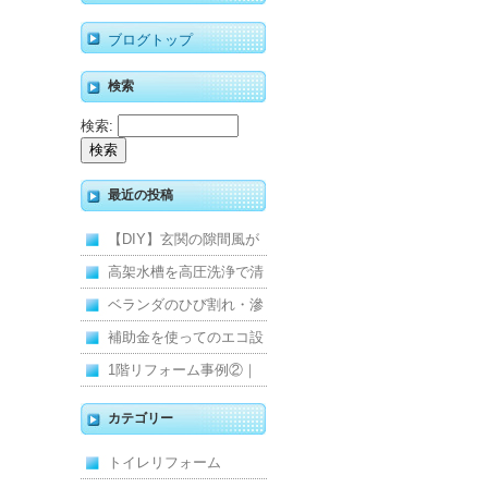
ブログトップ
検索
検索:
最近の投稿
【DIY】玄関の隙間風が
寒くて断熱ドアに交換し
高架水槽を高圧洗浄で清
ました
掃！衛生的な給水環境を
ベランダのひび割れ・滲
維持｜施工事例
みを解消！賃貸マンショ
補助金を使ってのエコ設
ン防水工事
備住宅リフォーム
1階リフォーム事例②｜
キッチン・床・収納を一
カテゴリー
新し、扉新設で動線を整
トイレリフォーム
えた全面改修