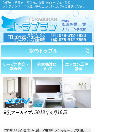
神戸市・芦屋市・西宮市の水廻りのトラブル・修理・
メンテナンス・下水道工事のことならなんでもご相談ください。
水のトラブル
・トイレが詰まったら
サービス内容・
分離発注に
エアコン工事・
料金表
ついて
修理
・トイレが漏れたら
・水道管が漏れたら
・排水が詰まったら
・悪臭調査
2018年4月18日
日別アーカイブ:
・水栓金具の取替え
玄関門扉撤去と神戸市型マンホール交換