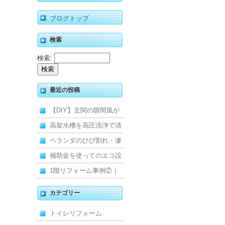
ブログトップ
検索
検索:
最近の投稿
【DIY】玄関の隙間風が
寒くて断熱ドアに交換し
高架水槽を高圧洗浄で清
ました
掃！衛生的な給水環境を
ベランダのひび割れ・滲
維持｜施工事例
みを解消！賃貸マンショ
補助金を使ってのエコ設
ン防水工事
備住宅リフォーム
1階リフォーム事例②｜
キッチン・床・収納を一
カテゴリー
新し、扉新設で動線を整
トイレリフォーム
えた全面改修