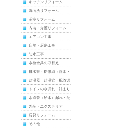
キッチンリフォーム
洗面所リフォーム
浴室リフォーム
内装・介護リフォーム
エアコン工事
店舗・厨房工事
防水工事
水栓金具の取替え
排水管・桝修繕（雨水・
汚水）
給湯器・給湯管・配管漏
れ
トイレの水漏れ・詰まり
水道管（給水）漏れ・配
管
外装・エクステリア
賃貸リフォーム
その他