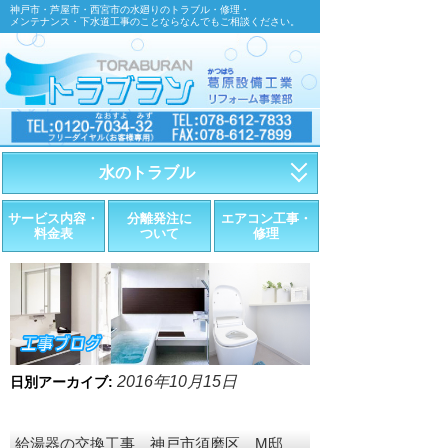
神戸市・芦屋市・西宮市の水廻りのトラブル・修理・
メンテナンス・下水道工事のことならなんでもご相談ください。
水のトラブル
・トイレが詰まったら
サービス内容・
分離発注に
エアコン工事・
料金表
ついて
修理
・トイレが漏れたら
・水道管が漏れたら
・排水が詰まったら
・悪臭調査
2016年10月15日
日別アーカイブ:
・水栓金具の取替え
給湯器の交換工事 神戸市須磨区 M邸