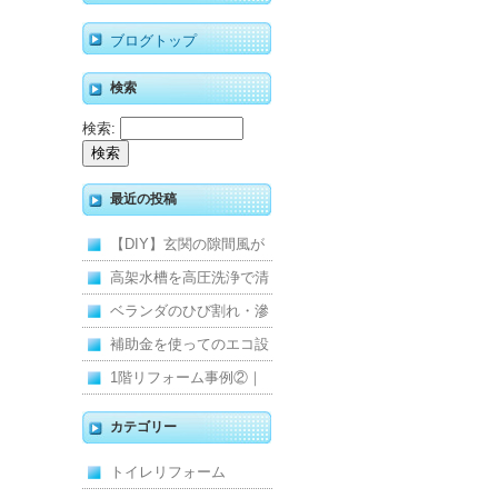
ブログトップ
検索
検索:
最近の投稿
【DIY】玄関の隙間風が
寒くて断熱ドアに交換し
高架水槽を高圧洗浄で清
ました
掃！衛生的な給水環境を
ベランダのひび割れ・滲
維持｜施工事例
みを解消！賃貸マンショ
補助金を使ってのエコ設
ン防水工事
備住宅リフォーム
1階リフォーム事例②｜
キッチン・床・収納を一
カテゴリー
新し、扉新設で動線を整
トイレリフォーム
えた全面改修