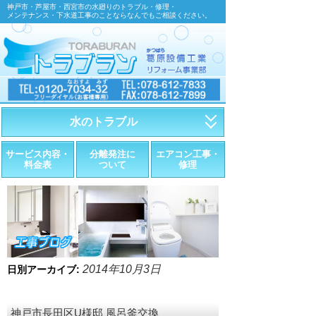
神戸市・芦屋市・西宮市の水廻りのトラブル・修理・
メンテナンス・下水道工事のことならなんでもご相談ください。
水のトラブル
・トイレが詰まったら
サービス内容・
分離発注に
エアコン工事・
料金表
ついて
修理
・トイレが漏れたら
・水道管が漏れたら
・排水が詰まったら
・悪臭調査
2014年10月3日
日別アーカイブ:
・水栓金具の取替え
神戸市長田区U様邸 風呂釜交換