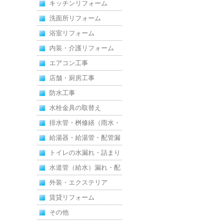
キッチンリフォーム
洗面所リフォーム
浴室リフォーム
内装・介護リフォーム
エアコン工事
店舗・厨房工事
防水工事
水栓金具の取替え
排水管・桝修繕（雨水・
汚水）
給湯器・給湯管・配管漏
れ
トイレの水漏れ・詰まり
水道管（給水）漏れ・配
管
外装・エクステリア
賃貸リフォーム
その他