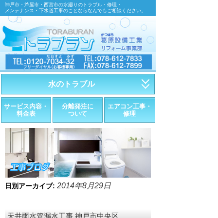
神戸市・芦屋市・西宮市の水廻りのトラブル・修理・
メンテナンス・下水道工事のことならなんでもご相談ください。
水のトラブル
・トイレが詰まったら
サービス内容・
分離発注に
エアコン工事・
料金表
ついて
修理
・トイレが漏れたら
・水道管が漏れたら
・排水が詰まったら
・悪臭調査
2014年8月29日
日別アーカイブ:
・水栓金具の取替え
天井雨水管漏水工事 神戸市中央区