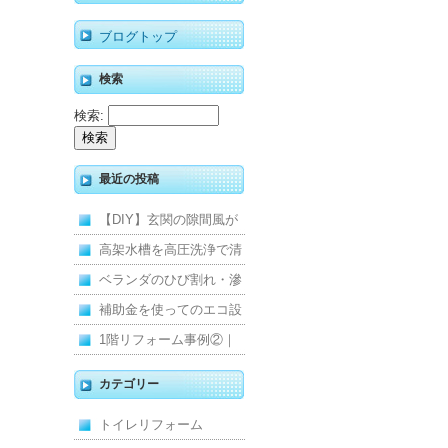
ブログトップ
検索
検索:
最近の投稿
【DIY】玄関の隙間風が
寒くて断熱ドアに交換し
高架水槽を高圧洗浄で清
ました
掃！衛生的な給水環境を
ベランダのひび割れ・滲
維持｜施工事例
みを解消！賃貸マンショ
補助金を使ってのエコ設
ン防水工事
備住宅リフォーム
1階リフォーム事例②｜
キッチン・床・収納を一
カテゴリー
新し、扉新設で動線を整
トイレリフォーム
えた全面改修