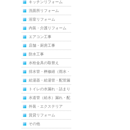
キッチンリフォーム
洗面所リフォーム
浴室リフォーム
内装・介護リフォーム
エアコン工事
店舗・厨房工事
防水工事
水栓金具の取替え
排水管・桝修繕（雨水・
汚水）
給湯器・給湯管・配管漏
れ
トイレの水漏れ・詰まり
水道管（給水）漏れ・配
管
外装・エクステリア
賃貸リフォーム
その他