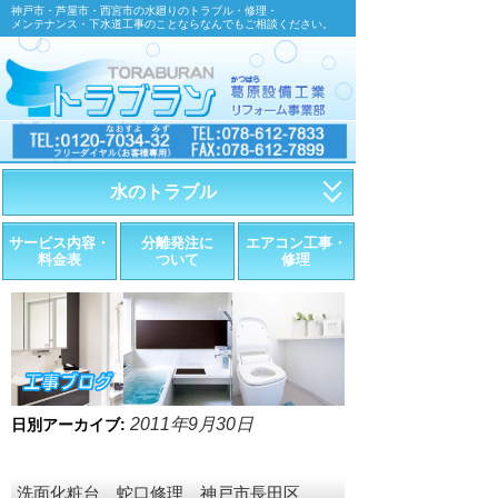
神戸市・芦屋市・西宮市の水廻りのトラブル・修理・
メンテナンス・下水道工事のことならなんでもご相談ください。
水のトラブル
・トイレが詰まったら
サービス内容・
分離発注に
エアコン工事・
料金表
ついて
修理
・トイレが漏れたら
・水道管が漏れたら
・排水が詰まったら
・悪臭調査
2011年9月30日
日別アーカイブ:
・水栓金具の取替え
洗面化粧台 蛇口修理 神戸市長田区