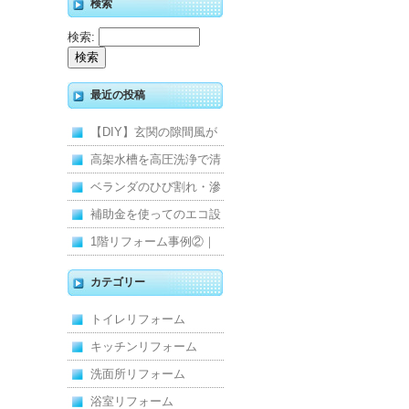
検索
検索:
最近の投稿
【DIY】玄関の隙間風が
寒くて断熱ドアに交換し
高架水槽を高圧洗浄で清
ました
掃！衛生的な給水環境を
ベランダのひび割れ・滲
維持｜施工事例
みを解消！賃貸マンショ
補助金を使ってのエコ設
ン防水工事
備住宅リフォーム
1階リフォーム事例②｜
キッチン・床・収納を一
カテゴリー
新し、扉新設で動線を整
トイレリフォーム
えた全面改修
キッチンリフォーム
洗面所リフォーム
浴室リフォーム