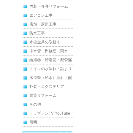
内装・介護リフォーム
エアコン工事
店舗・厨房工事
防水工事
水栓金具の取替え
排水管・桝修繕（雨水・
汚水）
給湯器・給湯管・配管漏
れ
トイレの水漏れ・詰まり
水道管（給水）漏れ・配
管
外装・エクステリア
賃貸リフォーム
その他
トラブランTV YouTube
照明