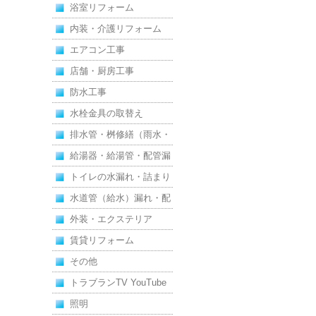
浴室リフォーム
内装・介護リフォーム
エアコン工事
店舗・厨房工事
防水工事
水栓金具の取替え
排水管・桝修繕（雨水・
汚水）
給湯器・給湯管・配管漏
れ
トイレの水漏れ・詰まり
水道管（給水）漏れ・配
管
外装・エクステリア
賃貸リフォーム
その他
トラブランTV YouTube
照明