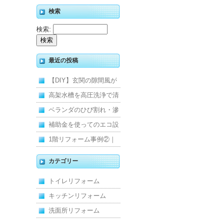
検索
検索:
最近の投稿
【DIY】玄関の隙間風が
寒くて断熱ドアに交換し
高架水槽を高圧洗浄で清
ました
掃！衛生的な給水環境を
ベランダのひび割れ・滲
維持｜施工事例
みを解消！賃貸マンショ
補助金を使ってのエコ設
ン防水工事
備住宅リフォーム
1階リフォーム事例②｜
キッチン・床・収納を一
カテゴリー
新し、扉新設で動線を整
トイレリフォーム
えた全面改修
キッチンリフォーム
洗面所リフォーム