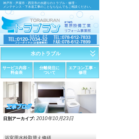
神戸市・芦屋市・西宮市の水廻りのトラブル・修理・
メンテナンス・下水道工事のことならなんでもご相談ください。
水のトラブル
・トイレが詰まったら
サービス内容・
分離発注に
エアコン工事・
料金表
ついて
修理
・トイレが漏れたら
・水道管が漏れたら
・排水が詰まったら
・悪臭調査
2010年10月23日
日別アーカイブ:
・水栓金具の取替え
浴室用水栓取替え修繕