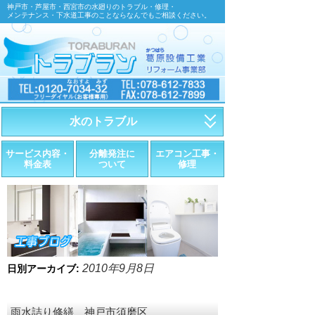
神戸市・芦屋市・西宮市の水廻りのトラブル・修理・
メンテナンス・下水道工事のことならなんでもご相談ください。
水のトラブル
・トイレが詰まったら
サービス内容・
分離発注に
エアコン工事・
料金表
ついて
修理
・トイレが漏れたら
・水道管が漏れたら
・排水が詰まったら
・悪臭調査
2010年9月8日
日別アーカイブ:
・水栓金具の取替え
雨水詰り修繕 神戸市須磨区