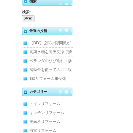
検索
検索:
最近の投稿
【DIY】玄関の隙間風が
寒くて断熱ドアに交換し
高架水槽を高圧洗浄で清
ました
掃！衛生的な給水環境を
ベランダのひび割れ・滲
維持｜施工事例
みを解消！賃貸マンショ
補助金を使ってのエコ設
ン防水工事
備住宅リフォーム
1階リフォーム事例②｜
キッチン・床・収納を一
カテゴリー
新し、扉新設で動線を整
トイレリフォーム
えた全面改修
キッチンリフォーム
洗面所リフォーム
浴室リフォーム