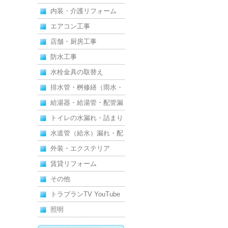
内装・介護リフォーム
エアコン工事
店舗・厨房工事
防水工事
水栓金具の取替え
排水管・桝修繕（雨水・
汚水）
給湯器・給湯管・配管漏
れ
トイレの水漏れ・詰まり
水道管（給水）漏れ・配
管
外装・エクステリア
賃貸リフォーム
その他
トラブランTV YouTube
照明