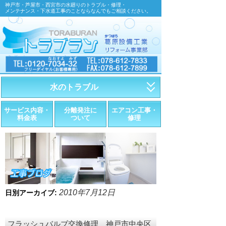
神戸市・芦屋市・西宮市の水廻りのトラブル・修理・
メンテナンス・下水道工事のことならなんでもご相談ください。
水のトラブル
・トイレが詰まったら
サービス内容・
分離発注に
エアコン工事・
料金表
ついて
修理
・トイレが漏れたら
・水道管が漏れたら
・排水が詰まったら
・悪臭調査
2010年7月12日
日別アーカイブ:
・水栓金具の取替え
フラッシュバルブ交換修理 神戸市中央区