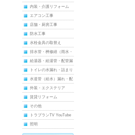
内装・介護リフォーム
エアコン工事
店舗・厨房工事
防水工事
水栓金具の取替え
排水管・桝修繕（雨水・
汚水）
給湯器・給湯管・配管漏
れ
トイレの水漏れ・詰まり
水道管（給水）漏れ・配
管
外装・エクステリア
賃貸リフォーム
その他
トラブランTV YouTube
照明