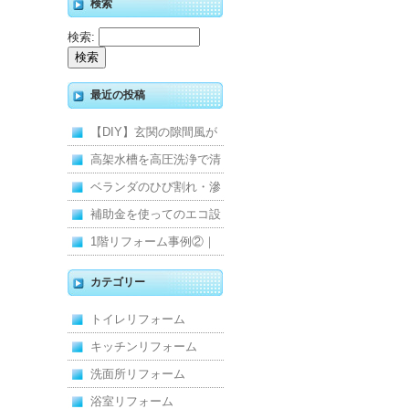
検索
検索:
最近の投稿
【DIY】玄関の隙間風が
寒くて断熱ドアに交換し
高架水槽を高圧洗浄で清
ました
掃！衛生的な給水環境を
ベランダのひび割れ・滲
維持｜施工事例
みを解消！賃貸マンショ
補助金を使ってのエコ設
ン防水工事
備住宅リフォーム
1階リフォーム事例②｜
キッチン・床・収納を一
カテゴリー
新し、扉新設で動線を整
トイレリフォーム
えた全面改修
キッチンリフォーム
洗面所リフォーム
浴室リフォーム