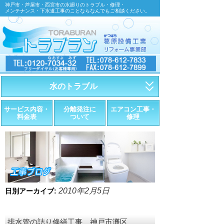
神戸市・芦屋市・西宮市の水廻りのトラブル・修理・
メンテナンス・下水道工事のことならなんでもご相談ください。
水のトラブル
・トイレが詰まったら
サービス内容・
分離発注に
エアコン工事・
料金表
ついて
修理
・トイレが漏れたら
・水道管が漏れたら
・排水が詰まったら
・悪臭調査
2010年2月5日
日別アーカイブ:
・水栓金具の取替え
排水管の詰り修繕工事 神戸市灘区