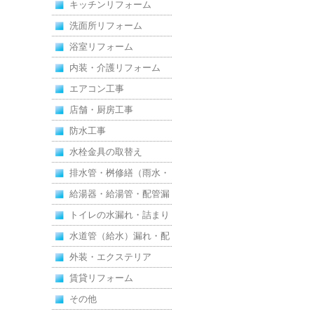
キッチンリフォーム
洗面所リフォーム
浴室リフォーム
内装・介護リフォーム
エアコン工事
店舗・厨房工事
防水工事
水栓金具の取替え
排水管・桝修繕（雨水・
汚水）
給湯器・給湯管・配管漏
れ
トイレの水漏れ・詰まり
水道管（給水）漏れ・配
管
外装・エクステリア
賃貸リフォーム
その他