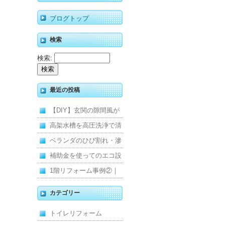
ブログトップ
検索
検索:
最近の投稿
【DIY】玄関の隙間風が
寒くて断熱ドアに交換し
高架水槽を高圧洗浄で清
ました
掃！衛生的な給水環境を
ベランダのひび割れ・滲
維持｜施工事例
みを解消！賃貸マンショ
補助金を使ってのエコ設
ン防水工事
備住宅リフォーム
1階リフォーム事例②｜
キッチン・床・収納を一
カテゴリー
新し、扉新設で動線を整
トイレリフォーム
えた全面改修