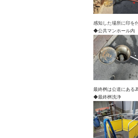
感知した場所に印を
◆公共マンホール内
最終桝は公道にある
◆最終桝洗浄