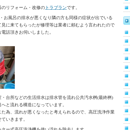
器のリフォーム・改修の
トラブラン
です。
レ・お風呂の排水が悪くなり隣の方も同様の症状が出でいる
て見に来てもらったが修理等は業者に頼むよう言われたので
お電話頂きお伺いしました。
・台所などの生活排水は排水管を流れ公共汚水桝(最終桝)
道へと流れる構造になっています。
じた為、流れが悪くなったと考えられるので、高圧洗浄作業
せていきます。
ーター式高圧洗浄機を使い汚れを除去します。