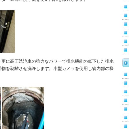
、更に高圧洗浄車の強力なパワーで排水機能の低下した排水
固物を剥離させ洗浄します。小型カメラを使用し管内部の様