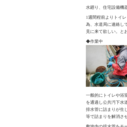
水廻り、住宅設備機
1週間程前よりトイ
為、水道局に連絡し
見に来て欲しい。と
◆作業中
一般的にトイレや浴室
を通過し公共汚下水
排水管に詰まりが生
等で詰まりを解消さ
敷地内の排水管をモ