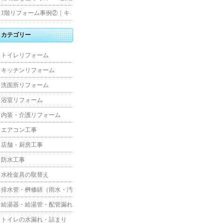
水工事
住宅リフォーム
1階リフォーム事例②｜キ
ッチン・床・収納を一新
カテゴリー
し、扉新設で動線を整えた
トイレリフォーム
全面改修
キッチンリフォーム
洗面所リフォーム
浴室リフォーム
内装・介護リフォーム
エアコン工事
店舗・厨房工事
防水工事
水栓金具の取替え
排水管・桝修繕（雨水・汚
水）
給湯器・給湯管・配管漏れ
トイレの水漏れ・詰まり