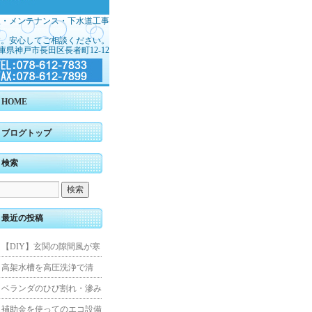
理・メンテナンス・下水道工事
す。安心してご相談ください。
庫県神戸市長田区長者町12-12
HOME
ブログトップ
検索
最近の投稿
【DIY】玄関の隙間風が寒
くて断熱ドアに交換しまし
高架水槽を高圧洗浄で清
た
掃！衛生的な給水環境を維
ベランダのひび割れ・滲み
持｜施工事例
を解消！賃貸マンション防
補助金を使ってのエコ設備