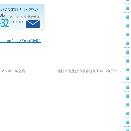
-s.com/cat-8#profile02
型マンホール交換
雑排水管及び汚水管改修工事 神戸市
→