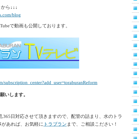
から↓↓↓
-s.com/blog
uTubeで動画も公開しております。
。
m/subscription_center?add_user=toraburanReform
願いします。
間,365日対応させて頂きますので、配管の詰まり
、水の
トラ
事があれば、お気軽に
トラブラン
まで、ご相談こださい！