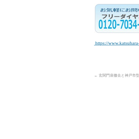
https://www.katsuhara
←
玄関門扉撤去と神戸市