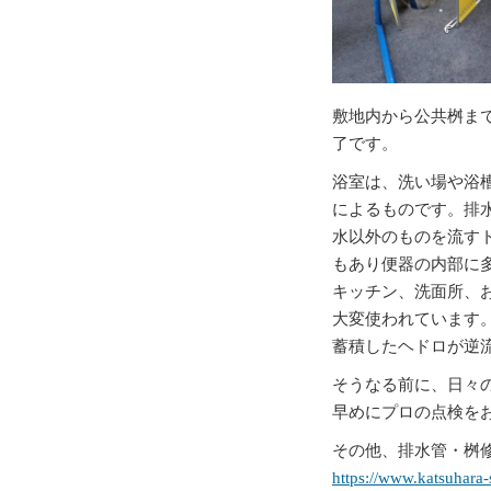
敷地内から公共桝ま
了です。
浴室は、洗い場や浴
によるものです。排
水以外のものを流す
もあり便器の内部に
キッチン、洗面所、
大変使われています
蓄積したヘドロが逆
そうなる前に、日々
早めにプロの点検を
その他、排水管・桝修
https://www.katsuhara-