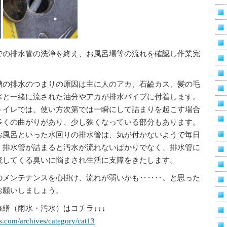
での排水管の洗浄を終え、お風呂場等の流れを確認し作業完
槽の排水のつまりの原因は主に人のアカ、石鹼カス、髪の毛
水と一緒に流された油分やアカが排水パイプに付着します。
トイレでは、使い方次第では一瞬にして詰まりを起こす場合
多くの曲がりがあり、少し狭くなっている部分もあります。
お風呂といった水回りの排水管は、気が付かないようで毎日
。排水管が詰まると汚水が流れないばかりでなく、排水管に
流してくる臭いに悩まされ生活に支障をきたします。
のメンテナンスを心掛け、流れが弱いかも‥‥‥。と思った
お願いしましょう。
繕（雨水・汚水）はコチラ↓↓↓
s.com/archives/category/cat13