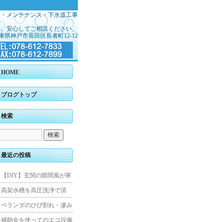
理・メンテナンス・下水道工事
す。安心してご相談ください。
庫県神戸市長田区長者町12-12
HOME
ブログトップ
検索
最近の投稿
【DIY】玄関の隙間風が寒
くて断熱ドアに交換しまし
高架水槽を高圧洗浄で清
た
掃！衛生的な給水環境を維
ベランダのひび割れ・滲み
持｜施工事例
を解消！賃貸マンション防
補助金を使ってのエコ設備