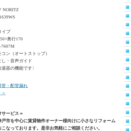
NORITZ
639WS
タイプ
0×奥行170
7607M
モコン（オートストップ）
なし・音声ガイド
給湯器の機能です〉
湯管・配管漏れ
＞＞
けサービス＝
神戸市を中心に賃貸物件オーナー様向けに小さなリフォーム
おこなっております。是非お気軽にご相談ください。