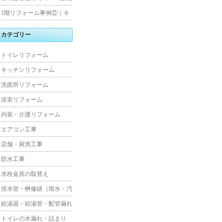
水工事
住宅リフォーム
1階リフォーム事例②｜キ
ッチン・床・収納を一新
カテゴリー
し、扉新設で動線を整えた
トイレリフォーム
全面改修
キッチンリフォーム
洗面所リフォーム
浴室リフォーム
内装・介護リフォーム
エアコン工事
店舗・厨房工事
防水工事
水栓金具の取替え
排水管・桝修繕（雨水・汚
水）
給湯器・給湯管・配管漏れ
トイレの水漏れ・詰まり