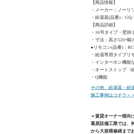
【商品情報】
・メーカー：ノーリツ 
・給湯器(品番)：GQ-1
【商品詳細】
・16号タイプ・壁掛
・寸法：高さ520×幅35
●リモコン(品番)：RC-
・給湯専用タイプリ
・インターホン機能
・オートストップ〈
・Q機能
その他、給湯器・給
施工事例はコチラ＞
＝賃貸オーナー様向
葛原設備工業では、
から大規模修繕まで