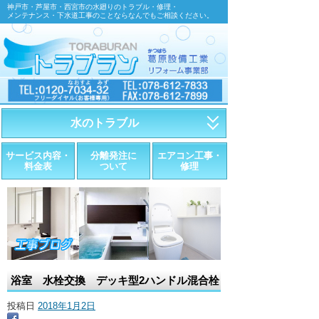
神戸市・芦屋市・西宮市の水廻りのトラブル・修理・
メンテナンス・下水道工事のことならなんでもご相談ください。
水のトラブル
・トイレが詰まったら
サービス内容・
分離発注に
エアコン工事・
料金表
ついて
修理
・トイレが漏れたら
・水道管が漏れたら
・排水が詰まったら
・悪臭調査
浴室 水栓交換 デッキ型2ハンドル混合栓
・水栓金具の取替え
投稿日
2018年1月2日