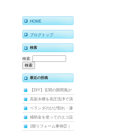
HOME
ブログトップ
検索
検索:
最近の投稿
【DIY】玄関の隙間風が
寒くて断熱ドアに交換し
高架水槽を高圧洗浄で清
ました
掃！衛生的な給水環境を
ベランダのひび割れ・滲
維持｜施工事例
みを解消！賃貸マンショ
補助金を使ってのエコ設
ン防水工事
備住宅リフォーム
1階リフォーム事例②｜