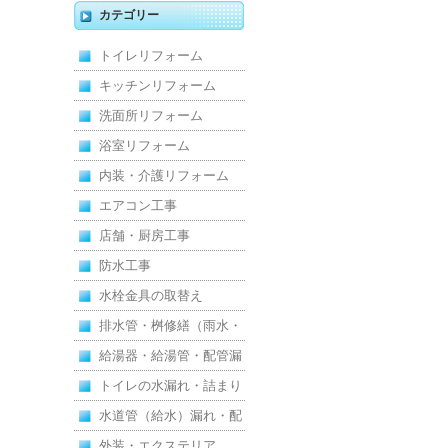
キッチン・床・収納を一
カテゴリー
新し、扉新設で動線を整
トイレリフォーム
えた全面改修
キッチンリフォーム
洗面所リフォーム
浴室リフォーム
内装・介護リフォーム
エアコン工事
店舗・厨房工事
防水工事
水栓金具の取替え
排水管・桝修繕（雨水・
汚水）
給湯器・給湯管・配管漏
れ
トイレの水漏れ・詰まり
水道管（給水）漏れ・配
管
外装・エクステリア