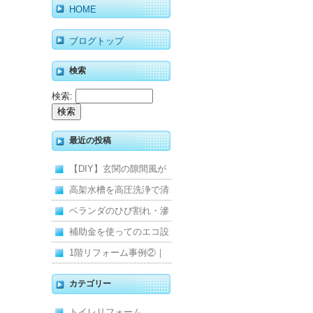
HOME
ブログトップ
検索
検索:
最近の投稿
【DIY】玄関の隙間風が
寒くて断熱ドアに交換し
高架水槽を高圧洗浄で清
ました
掃！衛生的な給水環境を
ベランダのひび割れ・滲
維持｜施工事例
みを解消！賃貸マンショ
補助金を使ってのエコ設
ン防水工事
備住宅リフォーム
1階リフォーム事例②｜
キッチン・床・収納を一
カテゴリー
新し、扉新設で動線を整
トイレリフォーム