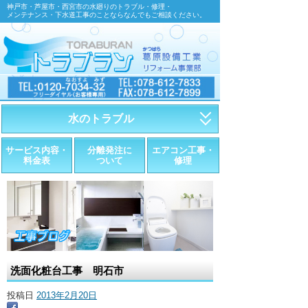
神戸市・芦屋市・西宮市の水廻りのトラブル・修理・
メンテナンス・下水道工事のことならなんでもご相談ください。
水のトラブル
・トイレが詰まったら
サービス内容・
分離発注に
エアコン工事・
料金表
ついて
修理
・トイレが漏れたら
・水道管が漏れたら
・排水が詰まったら
・悪臭調査
洗面化粧台工事 明石市
・水栓金具の取替え
投稿日
2013年2月20日