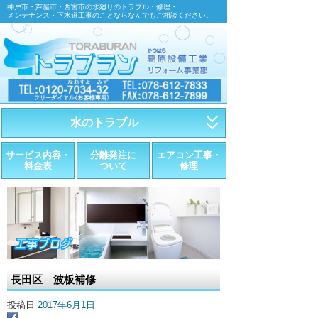
神戸市・芦屋市・西宮市の水廻りのトラブル・修理・
メンテナンス・下水道工事のことならなんでもご相談ください。
水のトラブル
・トイレが詰まったら
サービス内容・
分離発注に
エアコン工事・
料金表
ついて
修理
・トイレが漏れたら
・水道管が漏れたら
・排水が詰まったら
・悪臭調査
長田区 波板補修
・水栓金具の取替え
投稿日
2017年6月1日