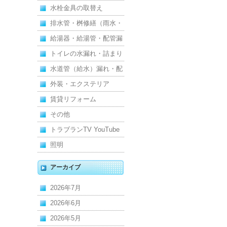
水栓金具の取替え
排水管・桝修繕（雨水・
汚水）
給湯器・給湯管・配管漏
れ
トイレの水漏れ・詰まり
水道管（給水）漏れ・配
管
外装・エクステリア
賃貸リフォーム
その他
トラブランTV YouTube
照明
アーカイブ
2026年7月
2026年6月
2026年5月