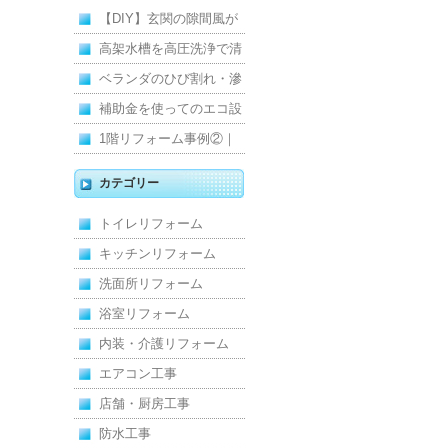
【DIY】玄関の隙間風が
寒くて断熱ドアに交換し
高架水槽を高圧洗浄で清
ました
掃！衛生的な給水環境を
ベランダのひび割れ・滲
維持｜施工事例
みを解消！賃貸マンショ
補助金を使ってのエコ設
ン防水工事
備住宅リフォーム
1階リフォーム事例②｜
キッチン・床・収納を一
カテゴリー
新し、扉新設で動線を整
トイレリフォーム
えた全面改修
キッチンリフォーム
洗面所リフォーム
浴室リフォーム
内装・介護リフォーム
エアコン工事
店舗・厨房工事
防水工事