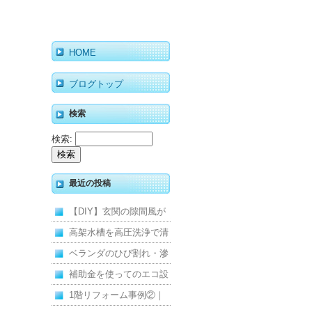
HOME
ブログトップ
検索
検索:
最近の投稿
【DIY】玄関の隙間風が
寒くて断熱ドアに交換し
高架水槽を高圧洗浄で清
ました
掃！衛生的な給水環境を
ベランダのひび割れ・滲
維持｜施工事例
みを解消！賃貸マンショ
補助金を使ってのエコ設
ン防水工事
備住宅リフォーム
1階リフォーム事例②｜