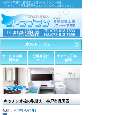
神戸市・芦屋市・西宮市の水廻りのトラブル・修理・
メンテナンス・下水道工事のことならなんでもご相談ください。
水のトラブル
・トイレが詰まったら
サービス内容・
分離発注に
エアコン工事・
料金表
ついて
修理
・トイレが漏れたら
・水道管が漏れたら
・排水が詰まったら
・悪臭調査
キッチン水栓の取替え 神戸市長田区
・水栓金具の取替え
投稿日
2010年4月13日