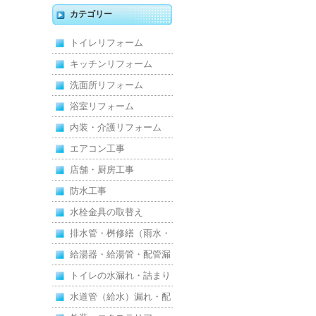
キッチン・床・収納を一
カテゴリー
新し、扉新設で動線を整
トイレリフォーム
えた全面改修
キッチンリフォーム
洗面所リフォーム
浴室リフォーム
内装・介護リフォーム
エアコン工事
店舗・厨房工事
防水工事
水栓金具の取替え
排水管・桝修繕（雨水・
汚水）
給湯器・給湯管・配管漏
れ
トイレの水漏れ・詰まり
水道管（給水）漏れ・配