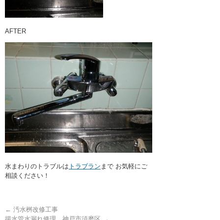
AFTER
水まわりのトラブルは
トラブラン
まで お気軽にご
相談ください！
←
汚水桝改修工事
揚水管水漏れ修理 神戸市須磨区
→