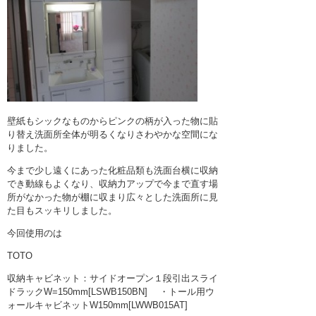
壁紙もシックなものからピンクの柄が入った物に貼
り替え洗面所全体が明るくなりさわやかな空間にな
りました。
今まで少し遠くにあった化粧品類も洗面台横に収納
でき動線もよくなり、収納力アップで今まで直す場
所がなかった物が棚に収まり広々とした洗面所に見
た目もスッキリしました。
今回使用のは
TOTO
収納キャビネット：サイドオープン１段引出スライ
ドラックW=150mm[LSWB150BN] ・トール用ウ
ォールキャビネットW150mm[LWWB015AT]