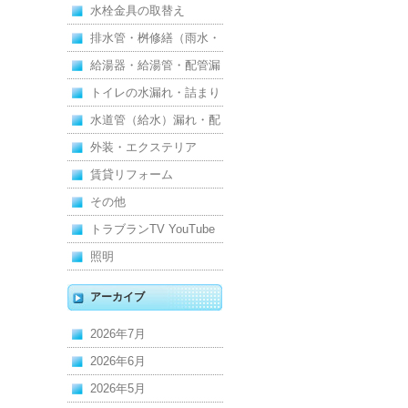
水栓金具の取替え
排水管・桝修繕（雨水・
汚水）
給湯器・給湯管・配管漏
れ
トイレの水漏れ・詰まり
水道管（給水）漏れ・配
管
外装・エクステリア
賃貸リフォーム
その他
トラブランTV YouTube
照明
アーカイブ
2026年7月
2026年6月
2026年5月