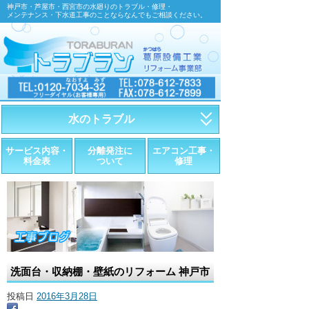
神戸市・芦屋市・西宮市の水廻りのトラブル・修理・
メンテナンス・下水道工事のことならなんでもご相談ください。
水のトラブル
・トイレが詰まったら
サービス内容・
分離発注に
エアコン工事・
料金表
ついて
修理
・トイレが漏れたら
・水道管が漏れたら
・排水が詰まったら
・悪臭調査
洗面台・収納棚・壁紙のリフォーム 神戸市
・水栓金具の取替え
投稿日
2016年3月28日