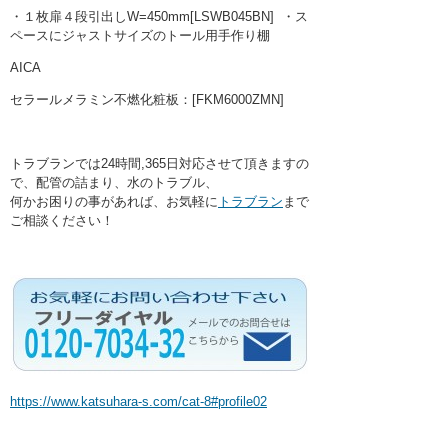
・１枚扉４段引出しW=450mm[LSWB045BN] ・ス
ペースにジャストサイズのトール用手作り棚
AICA
セラールメラミン不燃化粧板：[FKM6000ZMN]
トラブランでは24時間,365日対応させて頂きますの
で、配管の詰まり、水のトラブル、
何かお困りの事があれば、お気軽に
トラブラン
まで
ご相談ください！
https://www.katsuhara-s.com/cat-8#profile02