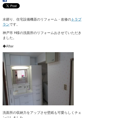
・ここに水栓がほしい
・水廻りメンテナンス
水廻り、住宅設備機器のリフォーム・改修の
トラブ
ラン
です。
神戸市 H様の洗面所のリフォームおさせていただき
ました。
◆After
洗面所の収納力をアップさせ壁紙も可愛らしくチェ
ンジしました。