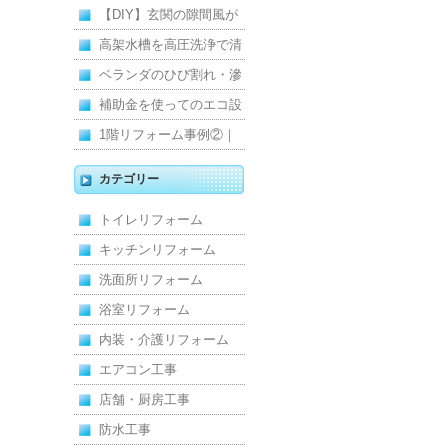
【DIY】玄関の隙間風が
寒くて断熱ドアに交換し
高架水槽を高圧洗浄で清
ました
掃！衛生的な給水環境を
ベランダのひび割れ・滲
維持｜施工事例
みを解消！賃貸マンショ
補助金を使ってのエコ設
ン防水工事
備住宅リフォーム
1階リフォーム事例②｜
キッチン・床・収納を一
カテゴリー
新し、扉新設で動線を整
トイレリフォーム
えた全面改修
キッチンリフォーム
洗面所リフォーム
浴室リフォーム
内装・介護リフォーム
エアコン工事
店舗・厨房工事
防水工事