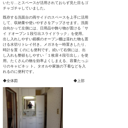
いたり…とスペースが活用されておらず見た目もゴ
チャゴチャしていました。
既存する洗面台の両サイドのスペースを上手に活用
して、収納量や使いやすさをアップさせます。洗面
台向かって左側には、日用品や飾り物が置ける「サ
イ ドオープン１段引出スライドラック」を使用。
出し入れしやすい鏡横のオープン棚は濡れた物も置
ける水切りトレイ付き。メガネを一時置きしたり、
時計を置 くのにも便利です。続いて右側には、出
し入れも整頓もしやすい「１枚扉４段引出し」を使
用。たくさんの物を効率よくしまえる、容量たっぷ
りのキャビネッ ト。タオルや家族の下着などを入
れるのに便利です。
◆全体図 ◆上部