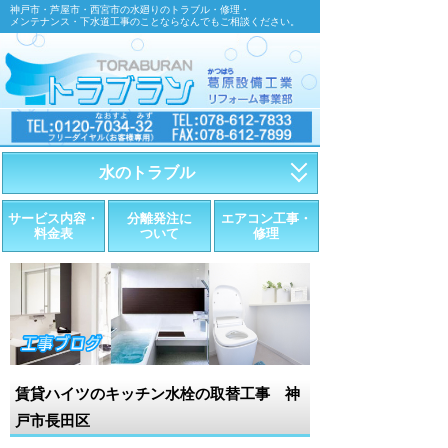
神戸市・芦屋市・西宮市の水廻りのトラブル・修理・
メンテナンス・下水道工事のことならなんでもご相談ください。
水のトラブル
・トイレが詰まったら
サービス内容・
分離発注に
エアコン工事・
料金表
ついて
修理
・トイレが漏れたら
・水道管が漏れたら
・排水が詰まったら
・悪臭調査
賃貸ハイツのキッチン水栓の取替工事 神
・水栓金具の取替え
戸市長田区