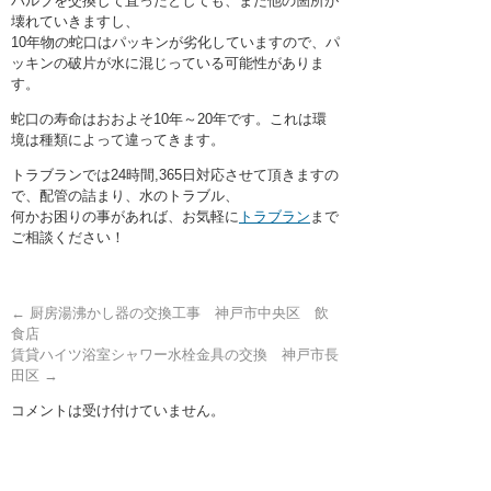
バルブを交換して直ったとしても、また他の箇所が
壊れていきますし、
10年物の蛇口はパッキンが劣化していますので、パ
ッキンの破片が水に混じっている可能性がありま
す。
蛇口の寿命はおおよそ10年～20年です。これは環
境は種類によって違ってきます。
トラブランでは24時間,365日対応させて頂きますの
で、配管の詰まり、水のトラブル、
何かお困りの事があれば、お気軽に
トラブラン
まで
ご相談ください！
←
厨房湯沸かし器の交換工事 神戸市中央区 飲
食店
賃貸ハイツ浴室シャワー水栓金具の交換 神戸市長
田区
→
コメントは受け付けていません。