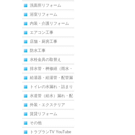
洗面所リフォーム
浴室リフォーム
内装・介護リフォーム
エアコン工事
店舗・厨房工事
防水工事
水栓金具の取替え
排水管・桝修繕（雨水・
汚水）
給湯器・給湯管・配管漏
れ
トイレの水漏れ・詰まり
水道管（給水）漏れ・配
管
外装・エクステリア
賃貸リフォーム
その他
トラブランTV YouTube