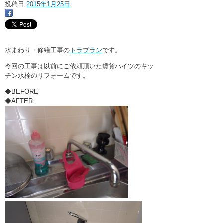
・ここに水栓がほしい
投稿日
2015年1月25日
・水廻りメンテナンス
水まわり・修繕工事の
トラブラン
です。
今回の工事は以前にご依頼頂いた賃貸ハイツのキッ
チン水栓のリフォームです。
◆BEFORE
◆AFTER