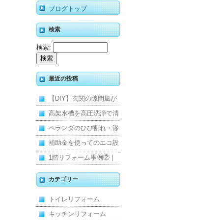
ブログトップ
検索
検索:
最近の投稿
【DIY】玄関の隙間風が
寒くて断熱ドアに交換し
高架水槽を高圧洗浄で清
ました
掃！衛生的な給水環境を
ベランダのひび割れ・滲
維持｜施工事例
みを解消！賃貸マンショ
補助金を使ってのエコ設
ン防水工事
備住宅リフォーム
1階リフォーム事例②｜
キッチン・床・収納を一
カテゴリー
新し、扉新設で動線を整
トイレリフォーム
えた全面改修
キッチンリフォーム