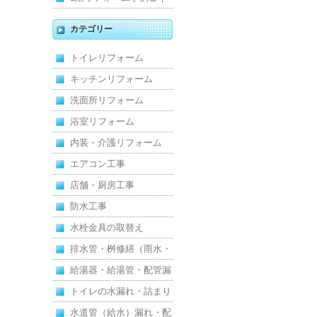
キッチン・床・収納を一
カテゴリー
新し、扉新設で動線を整
トイレリフォーム
えた全面改修
キッチンリフォーム
洗面所リフォーム
浴室リフォーム
内装・介護リフォーム
エアコン工事
店舗・厨房工事
防水工事
水栓金具の取替え
排水管・桝修繕（雨水・
汚水）
給湯器・給湯管・配管漏
れ
トイレの水漏れ・詰まり
水道管（給水）漏れ・配