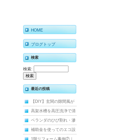
HOME
ブログトップ
検索
検索:
最近の投稿
【DIY】玄関の隙間風が
寒くて断熱ドアに交換し
高架水槽を高圧洗浄で清
ました
掃！衛生的な給水環境を
ベランダのひび割れ・滲
維持｜施工事例
みを解消！賃貸マンショ
補助金を使ってのエコ設
ン防水工事
備住宅リフォーム
1階リフォーム事例②｜