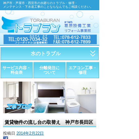
神戸市・芦屋市・西宮市の水廻りのトラブル・修理・
メンテナンス・下水道工事のことならなんでもご相談ください。
水のトラブル
・トイレが詰まったら
サービス内容・
分離発注に
エアコン工事・
料金表
ついて
修理
・トイレが漏れたら
・水道管が漏れたら
・排水が詰まったら
・悪臭調査
賃貸物件の流し台の取替え 神戸市長田区
・水栓金具の取替え
投稿日
2014年2月22日