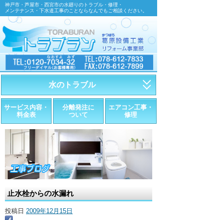
神戸市・芦屋市・西宮市の水廻りのトラブル・修理・
メンテナンス・下水道工事のことならなんでもご相談ください。
水のトラブル
・トイレが詰まったら
サービス内容・
分離発注に
エアコン工事・
料金表
ついて
修理
・トイレが漏れたら
・水道管が漏れたら
・排水が詰まったら
・悪臭調査
止水栓からの水漏れ
・水栓金具の取替え
投稿日
2009年12月15日