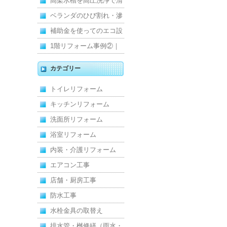
寒くて断熱ドアに交換し
高架水槽を高圧洗浄で清
ました
掃！衛生的な給水環境を
ベランダのひび割れ・滲
維持｜施工事例
みを解消！賃貸マンショ
補助金を使ってのエコ設
ン防水工事
備住宅リフォーム
1階リフォーム事例②｜
キッチン・床・収納を一
カテゴリー
新し、扉新設で動線を整
トイレリフォーム
えた全面改修
キッチンリフォーム
洗面所リフォーム
浴室リフォーム
内装・介護リフォーム
エアコン工事
店舗・厨房工事
防水工事
水栓金具の取替え
排水管・桝修繕（雨水・