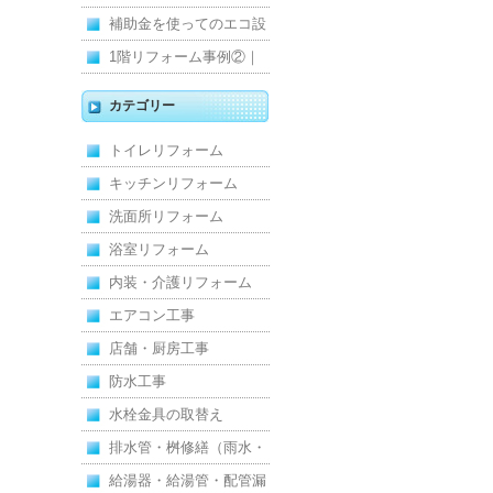
維持｜施工事例
みを解消！賃貸マンショ
補助金を使ってのエコ設
ン防水工事
備住宅リフォーム
1階リフォーム事例②｜
キッチン・床・収納を一
カテゴリー
新し、扉新設で動線を整
トイレリフォーム
えた全面改修
キッチンリフォーム
洗面所リフォーム
浴室リフォーム
内装・介護リフォーム
エアコン工事
店舗・厨房工事
防水工事
水栓金具の取替え
排水管・桝修繕（雨水・
汚水）
給湯器・給湯管・配管漏