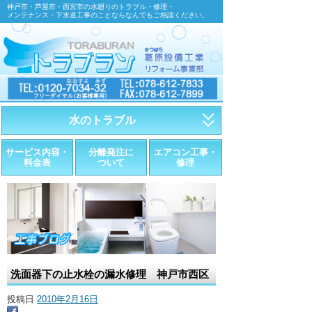
神戸市・芦屋市・西宮市の水廻りのトラブル・修理・
メンテナンス・下水道工事のことならなんでもご相談ください。
水のトラブル
・トイレが詰まったら
サービス内容・
分離発注に
エアコン工事・
料金表
ついて
修理
・トイレが漏れたら
・水道管が漏れたら
・排水が詰まったら
・悪臭調査
洗面器下の止水栓の漏水修理 神戸市西区
・水栓金具の取替え
投稿日
2010年2月16日