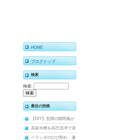
HOME
ブログトップ
検索
検索:
最近の投稿
【DIY】玄関の隙間風が
寒くて断熱ドアに交換し
高架水槽を高圧洗浄で清
ました
掃！衛生的な給水環境を
ベランダのひび割れ・滲