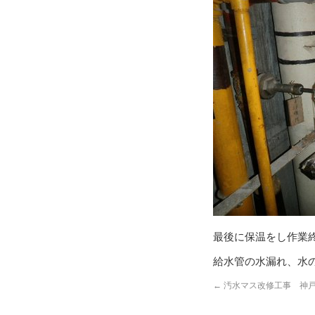
最後に保温をし作業
給水管の水漏れ、水
←
汚水マス改修工事 神