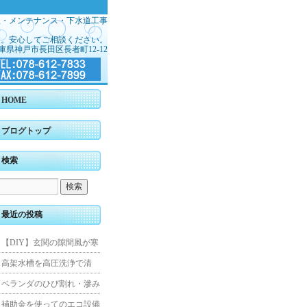
理・メンテナンス・下水道工事
す。安心してご相談ください。
庫県神戸市長田区長者町12-12
HOME
ブログトップ
検索
最近の投稿
【DIY】玄関の隙間風が寒
くて断熱ドアに交換しまし
高架水槽を高圧洗浄で清
た
掃！衛生的な給水環境を維
ベランダのひび割れ・滲み
持｜施工事例
を解消！賃貸マンション防
補助金を使ってのエコ設備