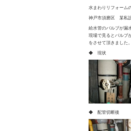
水まわりリフォーム
神戸市須磨区 某私
給水管のバルブが漏
現場で見るとバルブ
をさせて頂きました
◆ 現
◆ 配