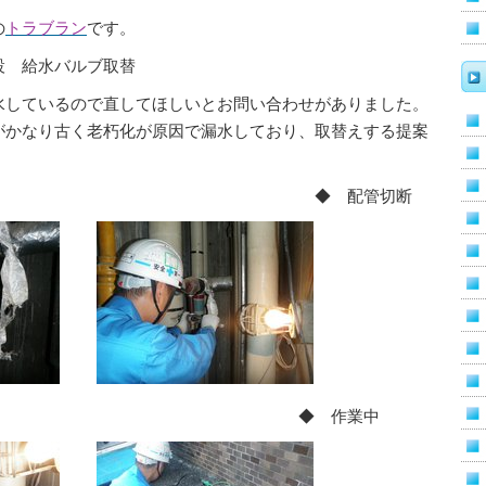
の
トラブラン
です。
設 給水バルブ取替
水しているので直してほしいとお問い合わせがありました。
がかなり古く老朽化が原因で漏水しており、取替えする提案
。
状 ◆ 配管切断
管切断後 ◆ 作業中