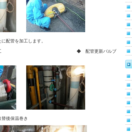
たに配管を加工します。
ジ切り加工 ◆ 配管更新バルブ
取替後保温巻き