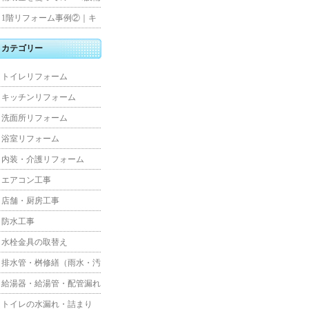
水工事
住宅リフォーム
1階リフォーム事例②｜キ
ッチン・床・収納を一新
カテゴリー
し、扉新設で動線を整えた
トイレリフォーム
全面改修
キッチンリフォーム
洗面所リフォーム
浴室リフォーム
内装・介護リフォーム
エアコン工事
店舗・厨房工事
防水工事
水栓金具の取替え
排水管・桝修繕（雨水・汚
水）
給湯器・給湯管・配管漏れ
トイレの水漏れ・詰まり