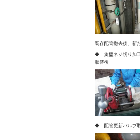
既存配管撤去後、新
◆ 旋盤ネ
取替後
◆ 配管更新バルブ