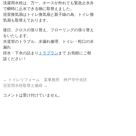
洗濯用水栓は、万一、ホースが外れても緊急止水弁
で瞬時に止水できる物に取替えました。
浴室換気扇はトイレ換気扇と親子線の為、トイレ換
気扇も取替えております。
後日、クロスの張り替え、フローリングの張り替え
をいたします。
水道管のトラブル、水漏れ修理、トイレ・蛇口の水
漏れ
排水・下水の詰まり
トラブラン
まで お気軽にご相
談ください！
←
トイレリフォーム 某事務所 神戸市中央区
浴室用水栓取替え修繕
→
コメントは受け付けていません。