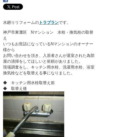
・ここに水栓がほしい
・水廻りメンテナンス
水廻りリフォームの
トラブラン
です。
神戸市東灘区 Nマンション 水栓・換気栓の取替
え
いつもお世話になっているNマンションのオーナー
様から
お問い合わせを頂き、入居者さんが退室された為部
屋の清掃をしてほしいと依頼がありました。
現場調査をし、キッチン用水栓、洗濯用水栓、浴室
換気栓などを取替える事になりました。
◆ キッチン用水栓取替え前
◆ 取替え後