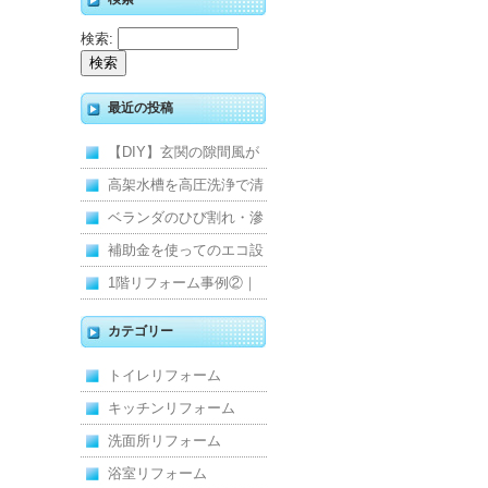
検索:
最近の投稿
【DIY】玄関の隙間風が
寒くて断熱ドアに交換し
高架水槽を高圧洗浄で清
ました
掃！衛生的な給水環境を
ベランダのひび割れ・滲
維持｜施工事例
みを解消！賃貸マンショ
補助金を使ってのエコ設
ン防水工事
備住宅リフォーム
1階リフォーム事例②｜
キッチン・床・収納を一
カテゴリー
新し、扉新設で動線を整
トイレリフォーム
えた全面改修
キッチンリフォーム
洗面所リフォーム
浴室リフォーム