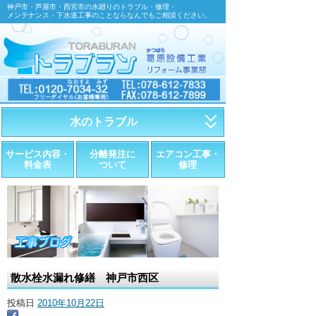
神戸市・芦屋市・西宮市の水廻りのトラブル・修理・
メンテナンス・下水道工事のことならなんでもご相談ください。
水のトラブル
・トイレが詰まったら
サービス内容・
分離発注に
エアコン工事・
料金表
ついて
修理
・トイレが漏れたら
・水道管が漏れたら
・排水が詰まったら
・悪臭調査
散水栓水漏れ修繕 神戸市西区
・水栓金具の取替え
投稿日
2010年10月22日