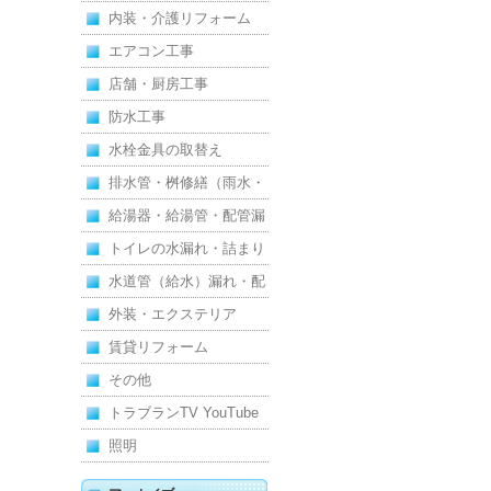
内装・介護リフォーム
エアコン工事
店舗・厨房工事
防水工事
水栓金具の取替え
排水管・桝修繕（雨水・
汚水）
給湯器・給湯管・配管漏
れ
トイレの水漏れ・詰まり
水道管（給水）漏れ・配
管
外装・エクステリア
賃貸リフォーム
その他
トラブランTV YouTube
照明