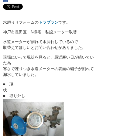
・ここに水栓がほしい
・水廻りメンテナンス
水廻りリフォームの
トラブラン
です。
神戸市長田区 N様宅 私設メーター取替
水道メーターが割れて水漏れしているので
取替えてほしいとお問い合わせがありました。
現場にいって現状を見ると、最近寒い日が続いてい
た為
寒さで凍りつき水道メーターの表面の硝子が割れて
漏水していました。
■ 現
状
■ 取り外し