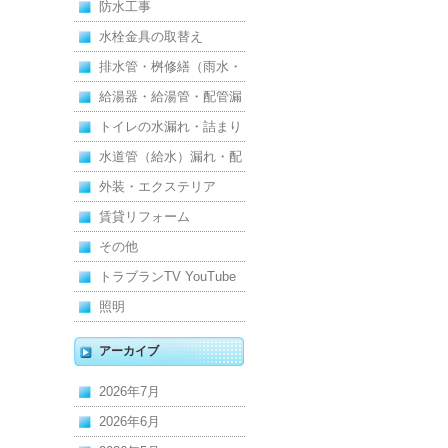
防水工事
水栓金具の取替え
排水管・桝修繕（雨水・
汚水）
給湯器・給湯管・配管漏
れ
トイレの水漏れ・詰まり
水道管（給水）漏れ・配
管
外装・エクステリア
賃貸リフォーム
その他
トラブランTV YouTube
照明
アーカイブ
2026年7月
2026年6月