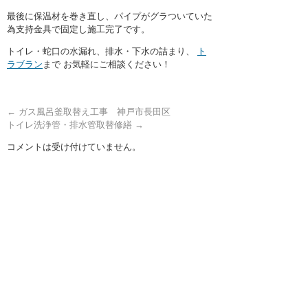
最後に保温材を巻き直し、パイプがグラついていた
為支持金具で固定し施工完了です。
トイレ・蛇口の水漏れ、排水・下水の詰まり、
ト
ラブラン
まで お気軽にご相談ください！
←
ガス風呂釜取替え工事 神戸市長田区
トイレ洗浄管・排水管取替修繕
→
コメントは受け付けていません。