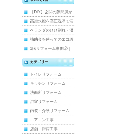
【DIY】玄関の隙間風が
寒くて断熱ドアに交換し
高架水槽を高圧洗浄で清
ました
掃！衛生的な給水環境を
ベランダのひび割れ・滲
維持｜施工事例
みを解消！賃貸マンショ
補助金を使ってのエコ設
ン防水工事
備住宅リフォーム
1階リフォーム事例②｜
キッチン・床・収納を一
カテゴリー
新し、扉新設で動線を整
トイレリフォーム
えた全面改修
キッチンリフォーム
洗面所リフォーム
浴室リフォーム
内装・介護リフォーム
エアコン工事
店舗・厨房工事