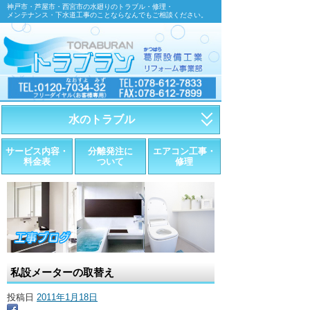
神戸市・芦屋市・西宮市の水廻りのトラブル・修理・
メンテナンス・下水道工事のことならなんでもご相談ください。
水のトラブル
・トイレが詰まったら
サービス内容・
分離発注に
エアコン工事・
料金表
ついて
修理
・トイレが漏れたら
・水道管が漏れたら
・排水が詰まったら
・悪臭調査
私設メーターの取替え
・水栓金具の取替え
投稿日
2011年1月18日