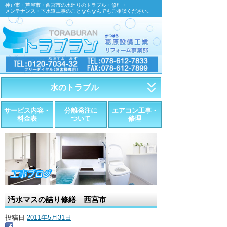
神戸市・芦屋市・西宮市の水廻りのトラブル・修理・
メンテナンス・下水道工事のことならなんでもご相談ください。
水のトラブル
・トイレが詰まったら
サービス内容・
分離発注に
エアコン工事・
料金表
ついて
修理
・トイレが漏れたら
・水道管が漏れたら
・排水が詰まったら
・悪臭調査
汚水マスの詰り修繕 西宮市
・水栓金具の取替え
投稿日
2011年5月31日