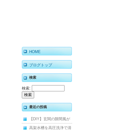
HOME
ブログトップ
検索
検索:
最近の投稿
【DIY】玄関の隙間風が
寒くて断熱ドアに交換し
高架水槽を高圧洗浄で清