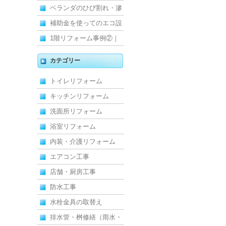
ました
掃！衛生的な給水環境を
ベランダのひび割れ・滲
維持｜施工事例
みを解消！賃貸マンショ
補助金を使ってのエコ設
ン防水工事
備住宅リフォーム
1階リフォーム事例②｜
キッチン・床・収納を一
カテゴリー
新し、扉新設で動線を整
トイレリフォーム
えた全面改修
キッチンリフォーム
洗面所リフォーム
浴室リフォーム
内装・介護リフォーム
エアコン工事
店舗・厨房工事
防水工事
水栓金具の取替え
排水管・桝修繕（雨水・