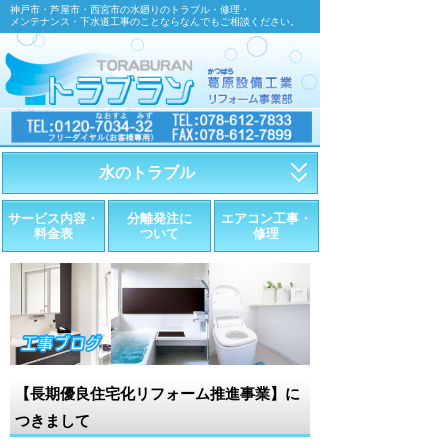
神戸市・芦屋市・西宮市の水廻りのトラブル・修理・
メンテナンス・下水道工事のことならなんでもご相談ください。
水のトラブル
・トイレが詰まったら
サービス内容・
分離発注に
エアコン工事・
料金表
ついて
修理
・トイレが漏れたら
・水道管が漏れたら
・排水が詰まったら
・悪臭調査
【長期優良住宅化リフォーム推進事業】に
・水栓金具の取替え
つきまして