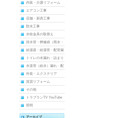
内装・介護リフォーム
エアコン工事
店舗・厨房工事
防水工事
水栓金具の取替え
排水管・桝修繕（雨水・
汚水）
給湯器・給湯管・配管漏
れ
トイレの水漏れ・詰まり
水道管（給水）漏れ・配
管
外装・エクステリア
賃貸リフォーム
その他
トラブランTV YouTube
照明
アーカイブ