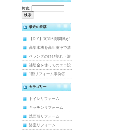
検索:
最近の投稿
【DIY】玄関の隙間風が
寒くて断熱ドアに交換し
高架水槽を高圧洗浄で清
ました
掃！衛生的な給水環境を
ベランダのひび割れ・滲
維持｜施工事例
みを解消！賃貸マンショ
補助金を使ってのエコ設
ン防水工事
備住宅リフォーム
1階リフォーム事例②｜
キッチン・床・収納を一
カテゴリー
新し、扉新設で動線を整
トイレリフォーム
えた全面改修
キッチンリフォーム
洗面所リフォーム
浴室リフォーム