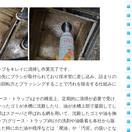
ップをキレイに清掃し作業完了です。
の先にブラシが取付られており排水管に差し込み、詰まりの
の回転力とブラッシングすることで汚れを除去する仕組みに
ース・トラップ)はその構造上、定期的に清掃が必要で受け
かったゴミが水槽に沈殿したり、油が水槽上部で凝固してし
掃はスクーパと呼ばれる網を用いて、沈殿したゴミや油を掬
プ(グリース・トラップ)向けの洗剤や油吸着も各社から販
した時に出た油や残滓などは「廃油」や「汚泥」の扱いとな