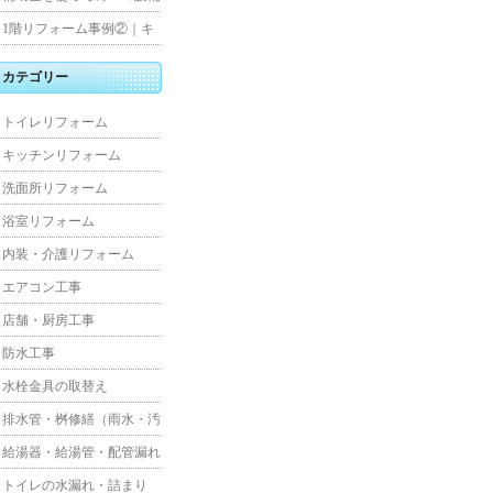
水工事
住宅リフォーム
1階リフォーム事例②｜キ
ッチン・床・収納を一新
カテゴリー
し、扉新設で動線を整えた
トイレリフォーム
全面改修
キッチンリフォーム
洗面所リフォーム
浴室リフォーム
内装・介護リフォーム
エアコン工事
店舗・厨房工事
防水工事
水栓金具の取替え
排水管・桝修繕（雨水・汚
水）
給湯器・給湯管・配管漏れ
トイレの水漏れ・詰まり