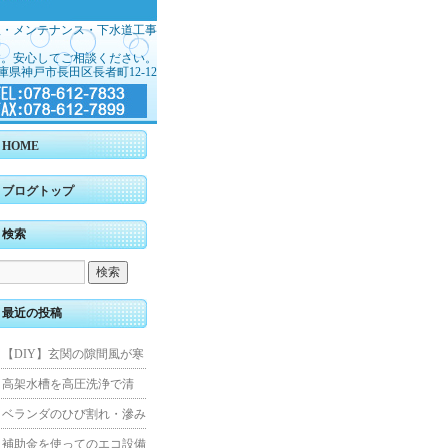
理・メンテナンス・下水道工事
す。安心してご相談ください。
庫県神戸市長田区長者町12-12
HOME
ブログトップ
検索
最近の投稿
【DIY】玄関の隙間風が寒
くて断熱ドアに交換しまし
高架水槽を高圧洗浄で清
た
掃！衛生的な給水環境を維
ベランダのひび割れ・滲み
持｜施工事例
を解消！賃貸マンション防
補助金を使ってのエコ設備