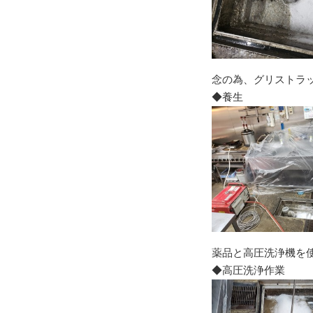
念の為、グリストラ
◆養生
薬品と高圧洗浄機を
◆
高圧洗浄作業