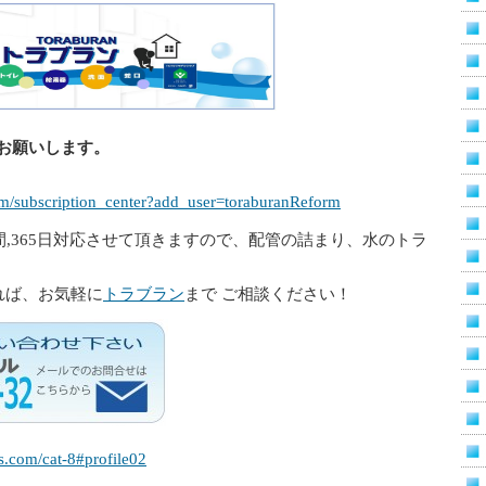
お願いします。
m/subscription_center?add_user=toraburanReform
間,365日対応させて頂きますので、配管の詰まり、水のトラ
れば、お気軽に
トラブラン
まで ご相談ください！
s.com/cat-8#profile02