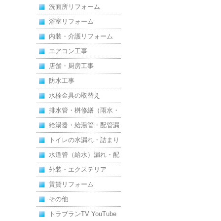
洗面所リフォーム
浴室リフォーム
内装・介護リフォーム
エアコン工事
店舗・厨房工事
防水工事
水栓金具の取替え
排水管・桝修繕（雨水・
汚水）
給湯器・給湯管・配管漏
れ
トイレの水漏れ・詰まり
水道管（給水）漏れ・配
管
外装・エクステリア
賃貸リフォーム
その他
トラブランTV YouTube