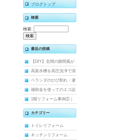
ブログトップ
検索
検索:
最近の投稿
【DIY】玄関の隙間風が
寒くて断熱ドアに交換し
高架水槽を高圧洗浄で清
ました
掃！衛生的な給水環境を
ベランダのひび割れ・滲
維持｜施工事例
みを解消！賃貸マンショ
補助金を使ってのエコ設
ン防水工事
備住宅リフォーム
1階リフォーム事例②｜
キッチン・床・収納を一
カテゴリー
新し、扉新設で動線を整
トイレリフォーム
えた全面改修
キッチンリフォーム