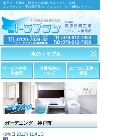
神戸市・芦屋市・西宮市の水廻りのトラブル・修理・
メンテナンス・下水道工事のことならなんでもご相談ください。
水のトラブル
・トイレが詰まったら
サービス内容・
分離発注に
エアコン工事・
料金表
ついて
修理
・トイレが漏れたら
・水道管が漏れたら
・排水が詰まったら
・悪臭調査
ガーデニング 神戸市
・水栓金具の取替え
投稿日
2012年11月1日