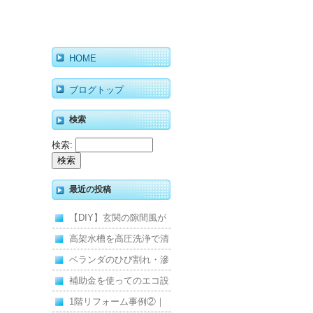
HOME
ブログトップ
検索
検索:
最近の投稿
【DIY】玄関の隙間風が
寒くて断熱ドアに交換し
高架水槽を高圧洗浄で清
ました
掃！衛生的な給水環境を
ベランダのひび割れ・滲
維持｜施工事例
みを解消！賃貸マンショ
補助金を使ってのエコ設
ン防水工事
備住宅リフォーム
1階リフォーム事例②｜