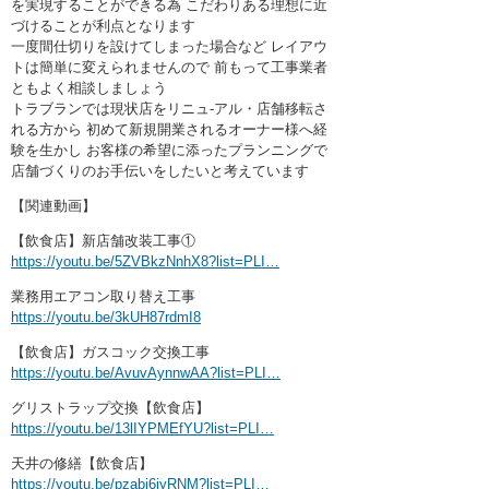
を実現することができる為 こだわりある理想に近
づけることが利点となります
一度間仕切りを設けてしまった場合など レイアウ
トは簡単に変えられませんので 前もって工事業者
ともよく相談しましょう
トラブランでは現状店をリニュ-アル・店舗移転さ
れる方から 初めて新規開業されるオーナー様へ経
験を生かし お客様の希望に添ったプランニングで
店舗づくりのお手伝いをしたいと考えています
【関連動画】
【飲食店】新店舗改装工事①
https://youtu.be/5ZVBkzNnhX8?list=PLI…
業務用エアコン取り替え工事
https://youtu.be/3kUH87rdmI8
【飲食店】ガスコック交換工事
https://youtu.be/AvuvAynnwAA?list=PLI…
グリストラップ交換【飲食店】
https://youtu.be/13lIYPMEfYU?list=PLI…
天井の修繕【飲食店】
https://youtu.be/pzabi6jyRNM?list=PLI…