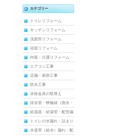
キッチン・床・収納を一
カテゴリー
新し、扉新設で動線を整
トイレリフォーム
えた全面改修
キッチンリフォーム
洗面所リフォーム
浴室リフォーム
内装・介護リフォーム
エアコン工事
店舗・厨房工事
防水工事
水栓金具の取替え
排水管・桝修繕（雨水・
汚水）
給湯器・給湯管・配管漏
れ
トイレの水漏れ・詰まり
水道管（給水）漏れ・配