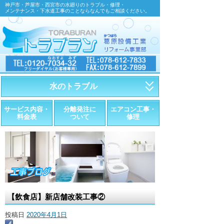
神戸市・芦屋市・西宮市の水廻りのトラブル・修理・
メンテナンス・下水道工事のことならなんでもご相談ください。
水のトラブル
・トイレが詰まったら
サービス内容・
分離発注に
エアコン工事・
料金表
ついて
修理
・トイレが漏れたら
・水道管が漏れたら
・排水が詰まったら
・悪臭調査
【飲食店】新店舗改装工事②
・水栓金具の取替え
投稿日
2020年4月1日