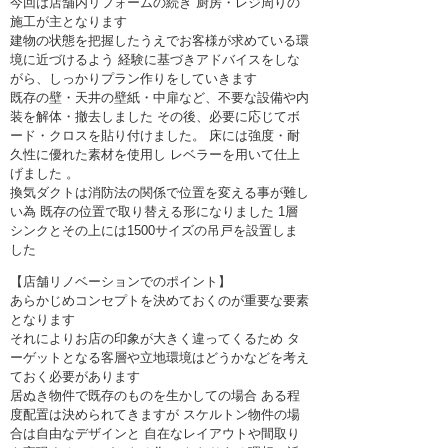
今回は店舗内リフォームの続き 厨房・レジ周りの
施工が主となります
建物の状態を把握したうえでお客様が求めている環
境に近づけるよう 経験に基づきアドバイスをしな
がら、しっかりプラン作りをしていきます
既存の壁・天井の壁紙・中扉など、不要な設備や内
装を解体・撤去しました その後、必要に応じてボ
ード・クロスを貼り付けました。 床には強度・耐
久性に優れた素材を使用し レベラーを用いて仕上
げました 。
換気ダクトは消防法の関係で位置を変える事が難し
い為 既存の位置で取り替える形になりました 1層
シンクとその上には1500サイズの吊戸を設置しま
した
【店舗リノベーションでのポイント】
あらかじめコンセプトを決めておくのが重要な要素
となります
それによりお店の印象が大きく違ってくるため タ
ーゲットとなる客層や立地環境はどうかなどを考え
ておく必要があります
居ぬき物件で既存のものを生かしての場合 ある程
度配置は決められてきますが スケルトン物件の場
合は自由なデザインと 自在なレイアウトや間取り