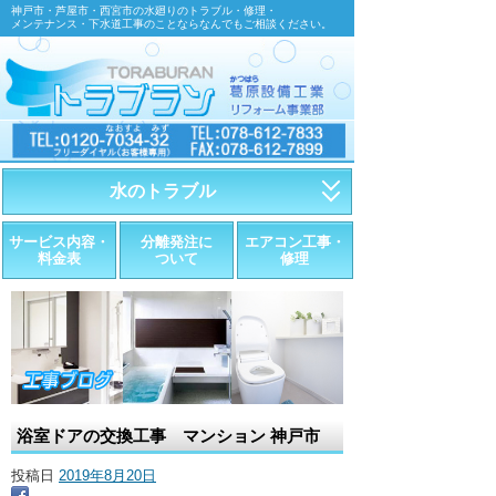
神戸市・芦屋市・西宮市の水廻りのトラブル・修理・
メンテナンス・下水道工事のことならなんでもご相談ください。
水のトラブル
・トイレが詰まったら
サービス内容・
分離発注に
エアコン工事・
料金表
ついて
修理
・トイレが漏れたら
・水道管が漏れたら
・排水が詰まったら
・悪臭調査
浴室ドアの交換工事 マンション 神戸市
・水栓金具の取替え
投稿日
2019年8月20日