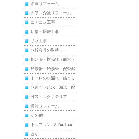
浴室リフォーム
内装・介護リフォーム
エアコン工事
店舗・厨房工事
防水工事
水栓金具の取替え
排水管・桝修繕（雨水・
汚水）
給湯器・給湯管・配管漏
れ
トイレの水漏れ・詰まり
水道管（給水）漏れ・配
管
外装・エクステリア
賃貸リフォーム
その他
トラブランTV YouTube
照明