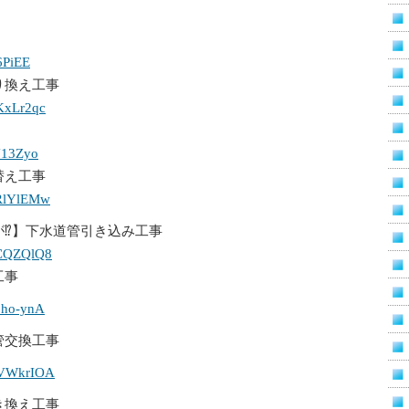
b6PiEE
り換え工事
qKxLr2qc
3Y13Zyo
替え工事
rRlYlEMw
が⁉】下水道管引き込み工事
CCQZQlQ8
工事
21ho-ynA
管交換工事
ZEVWkrIOA
き換え工事