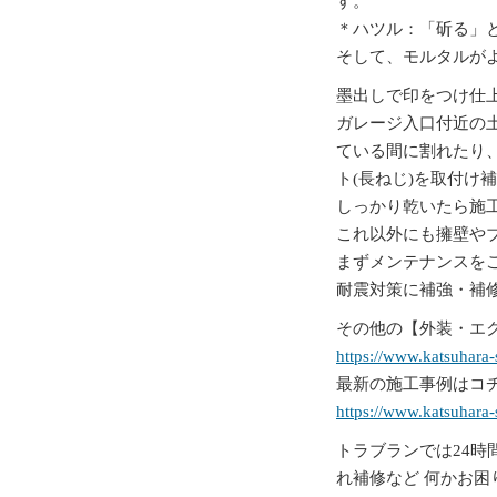
す。
＊ハツル：「斫る」
そして、モルタルが
墨出しで印をつけ仕
ガレージ入口付近の
ている間に割れたり
ト(長ねじ)を取付け
しっかり乾いたら施
これ以外にも擁壁や
まずメンテナンスを
耐震対策に補強・補
その他の【外装・エク
https://www.katsuhara
最新の施工事例はコチ
https://www.katsuhara
トラブランでは24時
れ補修など 何かお