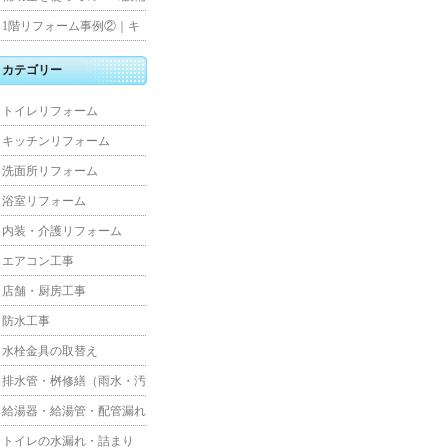
水工事
住宅リフォーム
1階リフォーム事例②｜キ
ッチン・床・収納を一新
カテゴリー
し、扉新設で動線を整えた
トイレリフォーム
全面改修
キッチンリフォーム
洗面所リフォーム
浴室リフォーム
内装・介護リフォーム
エアコン工事
店舗・厨房工事
防水工事
水栓金具の取替え
排水管・桝修繕（雨水・汚
水）
給湯器・給湯管・配管漏れ
トイレの水漏れ・詰まり