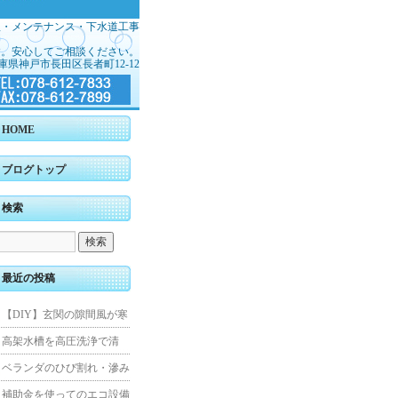
理・メンテナンス・下水道工事
す。安心してご相談ください。
庫県神戸市長田区長者町12-12
HOME
ブログトップ
検索
最近の投稿
【DIY】玄関の隙間風が寒
くて断熱ドアに交換しまし
高架水槽を高圧洗浄で清
た
掃！衛生的な給水環境を維
ベランダのひび割れ・滲み
持｜施工事例
を解消！賃貸マンション防
補助金を使ってのエコ設備