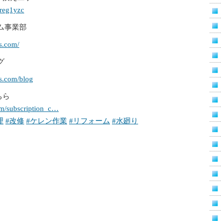
Xreg1yzc
ム事業部
s.com/
グ
-s.com/blog
ちら
om/subscription_c…
理
#改修
#ケレン作業
#リフォーム
#水廻り