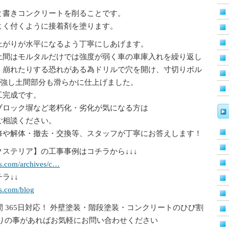
と書きコンクリートを削ることです。
よく付くように接着剤を塗ります。
上がりが水平になるよう丁寧にしあげます。
土間はモルタルだけでは強度が弱く車の車庫入れを繰り返し
、崩れたりする恐れがある為ドリルで穴を開け、寸切りボル
補強し土間部分も滑らかに仕上げました。
工完成です。
ブロック塀など老朽化・劣化が気になる方は
ご相談ください。
修や解体・撤去・交換等、スタッフが丁寧にお答えします！
ステリア】の工事事例はコチラから↓↓↓
-s.com/archives/c…
ラ↓↓
-s.com/blog
間 365日対応！ 外壁塗装・階段塗装・コンクリートのひび割
困りの事があればお気軽にお問い合わせください