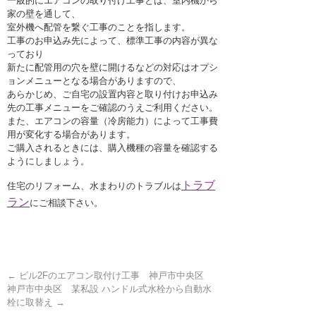
一般的にエアコンの取り付け工事とは、室内機から
家の壁を通して、
室外機へ配管を繋ぐ工事のことを指します。
工事のお申込み先によって、標準工事の内容が異な
っており
新たに配管用の穴を壁に開けるなどの対応はオプシ
ョンメニューとなる場合がありますので、
あらかじめ、ご自宅の設置内容と取り付けお申込み
先の工事メニューをご確認のうえご利用ください。
また、エアコンの容量（冷房能力）によって工事費
用が変化する場合があります。
ご購入されるときには、購入機種の容量を確認する
ようにしましょう。
トラブ
住宅のリフォーム、水まわりのトラブルは
ラン
にご相談下さい。
←
ビル2Fのエアコン取付け工事 神戸市中央区
神戸市中央区 某私設 ハンドル式水栓から自動水
栓に取替え
→