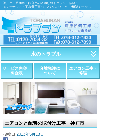
神戸市・芦屋市・西宮市の水廻りのトラブル・修理・
メンテナンス・下水道工事のことならなんでもご相談ください。
水のトラブル
・トイレが詰まったら
サービス内容・
分離発注に
エアコン工事・
料金表
ついて
修理
・トイレが漏れたら
・水道管が漏れたら
・排水が詰まったら
・悪臭調査
エアコンと配管の取付け工事 神戸市
・水栓金具の取替え
投稿日
2013年5月13日