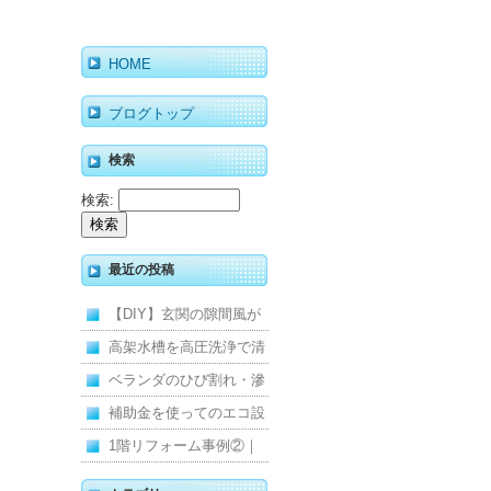
HOME
ブログトップ
検索
検索:
最近の投稿
【DIY】玄関の隙間風が
寒くて断熱ドアに交換し
高架水槽を高圧洗浄で清
ました
掃！衛生的な給水環境を
ベランダのひび割れ・滲
維持｜施工事例
みを解消！賃貸マンショ
補助金を使ってのエコ設
ン防水工事
備住宅リフォーム
1階リフォーム事例②｜
キッチン・床・収納を一