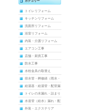
カテゴリー
新し、扉新設で動線を整
トイレリフォーム
えた全面改修
キッチンリフォーム
洗面所リフォーム
浴室リフォーム
内装・介護リフォーム
エアコン工事
店舗・厨房工事
防水工事
水栓金具の取替え
排水管・桝修繕（雨水・
汚水）
給湯器・給湯管・配管漏
れ
トイレの水漏れ・詰まり
水道管（給水）漏れ・配
管
外装・エクステリア