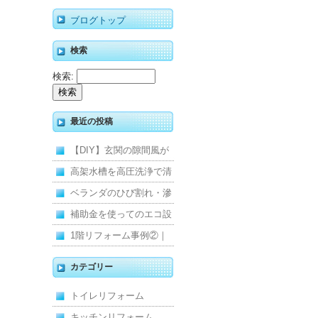
ブログトップ
検索
検索:
最近の投稿
【DIY】玄関の隙間風が
寒くて断熱ドアに交換し
高架水槽を高圧洗浄で清
ました
掃！衛生的な給水環境を
ベランダのひび割れ・滲
維持｜施工事例
みを解消！賃貸マンショ
補助金を使ってのエコ設
ン防水工事
備住宅リフォーム
1階リフォーム事例②｜
キッチン・床・収納を一
カテゴリー
新し、扉新設で動線を整
トイレリフォーム
えた全面改修
キッチンリフォーム