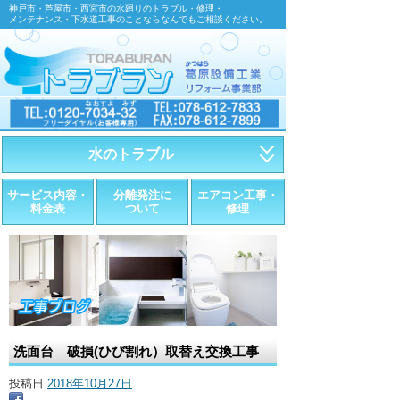
神戸市・芦屋市・西宮市の水廻りのトラブル・修理・
メンテナンス・下水道工事のことならなんでもご相談ください。
水のトラブル
・トイレが詰まったら
サービス内容・
分離発注に
エアコン工事・
料金表
ついて
修理
・トイレが漏れたら
・水道管が漏れたら
・排水が詰まったら
・悪臭調査
洗面台 破損(ひび割れ）取替え交換工事
・水栓金具の取替え
投稿日
2018年10月27日