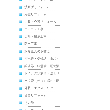
洗面所リフォーム
浴室リフォーム
内装・介護リフォーム
エアコン工事
店舗・厨房工事
防水工事
水栓金具の取替え
排水管・桝修繕（雨水・
汚水）
給湯器・給湯管・配管漏
れ
トイレの水漏れ・詰まり
水道管（給水）漏れ・配
管
外装・エクステリア
賃貸リフォーム
その他