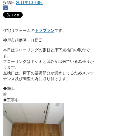
・ここに水栓がほしい
投稿日
2011年10月8日
・水廻りメンテナンス
住宅リフォームの
トラブラン
です。
神戸市須磨区 Ｈ様邸
本日はフローリングの張替と床下点検口の取付で
す。
フローリングはキシミと凹みが出来ている為張りか
えます。
点検口は、床下の基礎部分が漏水してるためメンテ
ナンス及び調査の為に取り付けます。
◆施工
前
◆工事中