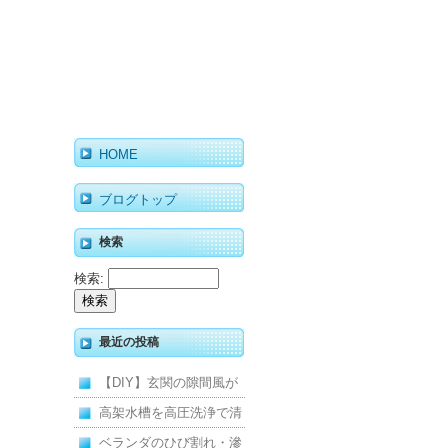
HOME
ブログトップ
検索
検索:
最近の投稿
【DIY】玄関の隙間風が
寒くて断熱ドアに交換し
高架水槽を高圧洗浄で清
ました
掃！衛生的な給水環境を
ベランダのひび割れ・滲