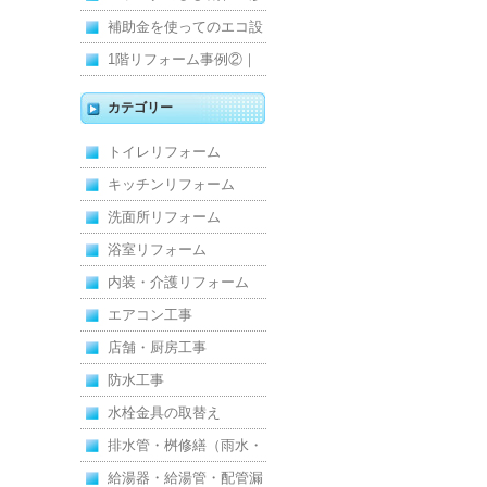
維持｜施工事例
みを解消！賃貸マンショ
補助金を使ってのエコ設
ン防水工事
備住宅リフォーム
1階リフォーム事例②｜
キッチン・床・収納を一
カテゴリー
新し、扉新設で動線を整
トイレリフォーム
えた全面改修
キッチンリフォーム
洗面所リフォーム
浴室リフォーム
内装・介護リフォーム
エアコン工事
店舗・厨房工事
防水工事
水栓金具の取替え
排水管・桝修繕（雨水・
汚水）
給湯器・給湯管・配管漏