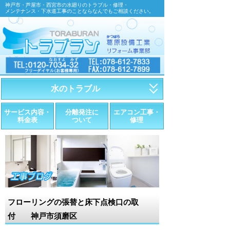
神戸市・芦屋市・西宮市の水廻りのトラブル・修理・
メンテナンス・下水道工事のことならなんでもご相談ください。
水のトラブル
・トイレが詰まったら
サービス内容・
分離発注に
エアコン工事・
料金表
ついて
修理
・トイレが漏れたら
・水道管が漏れたら
・排水が詰まったら
・悪臭調査
フローリングの張替と床下点検口の取
・水栓金具の取替え
付 神戸市須磨区